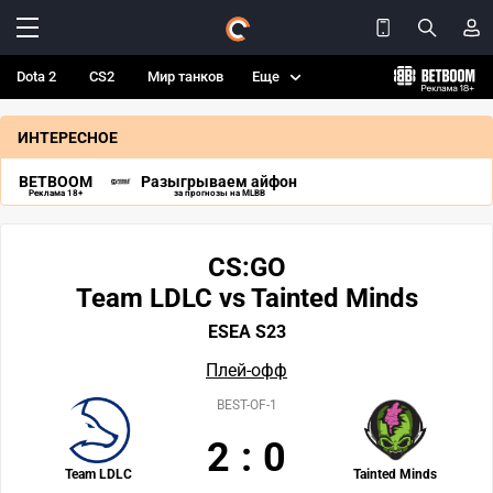
Dota 2
CS2
Мир танков
Еще
ИНТЕРЕСНОЕ
BETBOOM
Разыгрываем айфон
Реклама 18+
за прогнозы на MLBB
CS:GO
Team LDLC vs Tainted Minds
ESEA S23
Плей-офф
BEST-OF-1
2
:
0
Team LDLC
Tainted Minds