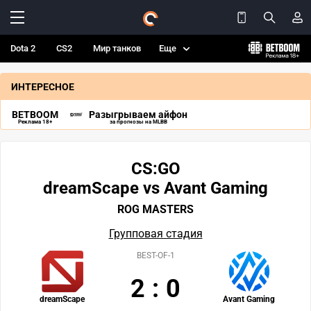
Dota 2
CS2
Мир танков
Еще
ИНТЕРЕСНОЕ
BETBOOM
Разыгрываем айфон
Реклама 18+
за прогнозы на MLBB
CS:GO
dreamScape vs Avant Gaming
ROG MASTERS
Групповая стадия
BEST-OF-1
2
:
0
dreamScape
Avant Gaming