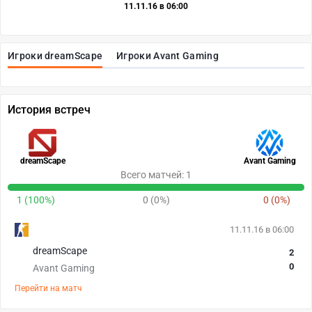
11.11.16 в 06:00
Игроки dreamScape
Игроки Avant Gaming
История встреч
dreamScape
Avant Gaming
Всего матчей: 1
1 (100%)
0 (0%)
0 (0%)
11.11.16 в 06:00
dreamScape
2
0
Avant Gaming
Перейти на матч