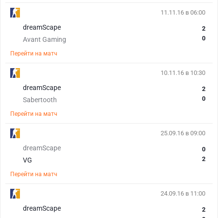
11.11.16 в 06:00
dreamScape
2
0
Avant Gaming
Перейти на матч
10.11.16 в 10:30
dreamScape
2
0
Sabertooth
Перейти на матч
25.09.16 в 09:00
dreamScape
0
2
VG
Перейти на матч
24.09.16 в 11:00
dreamScape
2