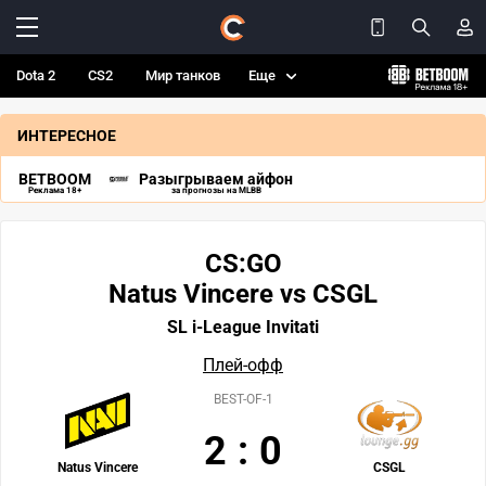
Dota 2
CS2
Мир танков
Еще
ИНТЕРЕСНОЕ
BETBOOM
Разыгрываем айфон
Реклама 18+
за прогнозы на MLBB
CS:GO
Natus Vincere vs CSGL
SL i-League Invitati
Плей-офф
BEST-OF-1
2
:
0
Natus Vincere
CSGL