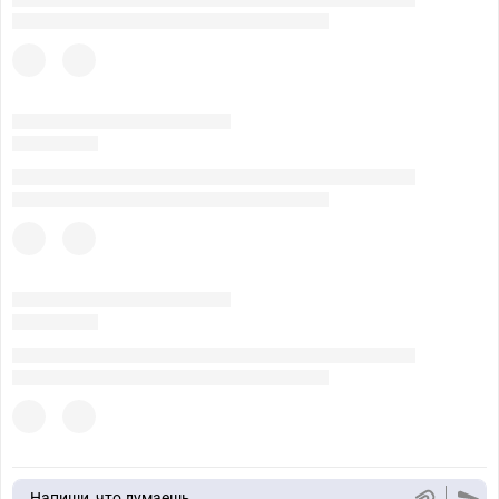
Напиши, что думаешь