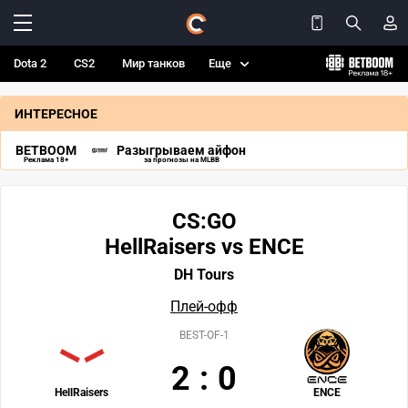
Dota 2
CS2
Мир танков
Еще
ИНТЕРЕСНОЕ
BETBOOM
Разыгрываем айфон
Реклама 18+
за прогнозы на MLBB
CS:GO
HellRaisers vs ENCE
DH Tours
Плей-офф
BEST-OF-1
2
:
0
HellRaisers
ENCE