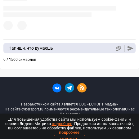
Напиши, что думаешь
0 / 1500 символов
Разработчиком сайта является ООО «ЕСПОРТ Медиа»
На сайте cybersport.ru применяются рекомендательные технологии
О нас
Документы
Для повышения удобства сайта мы используем cookie-файлы и
сервис Яндекс.Метрика
подробнее
. Продолжая использовать сайт,
© ООО «Киберспорт.ру» — Все права защищены
вы соглашаетесь на обработку файлов, используемых сервисом
подробнее
.
18+