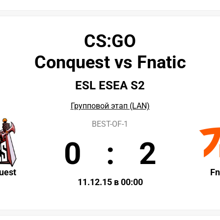
CS:GO
Conquest vs Fnatic
ESL ESEA S2
Групповой этап (LAN)
BEST-OF-1
0
:
2
uest
Fn
11.12.15 в 00:00