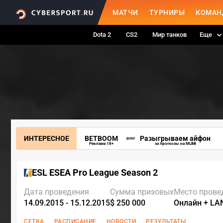
МАТЧИ
ТУРНИРЫ
КОМАН
Dota 2
CS2
Мир танков
Еще
ИНТЕРЕСНОЕ
BETBOOM
Разыгрываем айфон
Реклама 18+
за прогнозы на MLBB
ESL ESEA Pro League Season 2
Дата проведения
Сумма призовых
Место прове
14.09.2015 - 15.12.2015
$ 250 000
Онлайн + LA
СЕТКА
РАСПИСАНИЕ
НОВОСТИ
РЕЗУЛЬТАТЫ