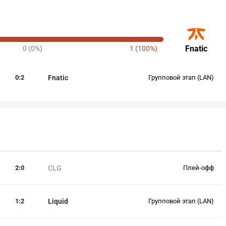
Fnatic
0 (0%)
1 (100%)
0
:
2
Fnatic
Групповой этап (LAN)
2
:
0
CLG
Плей-офф
1
:
2
Liquid
Групповой этап (LAN)