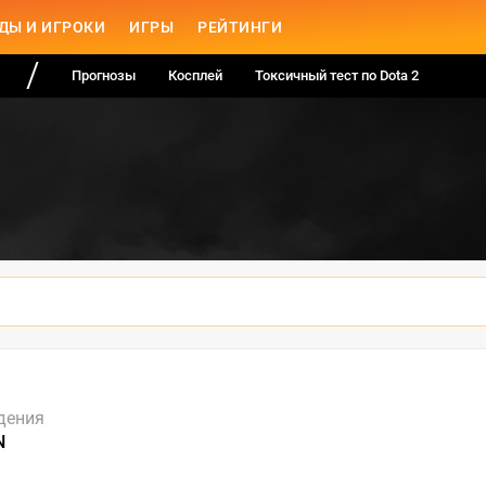
ДЫ И ИГРОКИ
ИГРЫ
РЕЙТИНГИ
Прогнозы
Косплей
Токсичный тест по Dota 2
дения
N