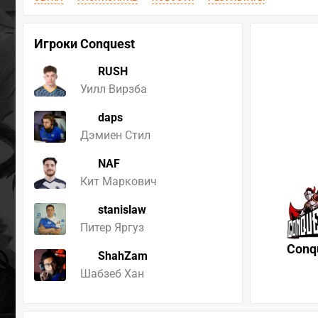
Игроки Conquest
RUSH
Уилл Вирзба
daps
Дэмиен Стил
NAF
Кит Маркович
stanislaw
Питер Яргуз
Conq
ShahZam
Шабзеб Хан