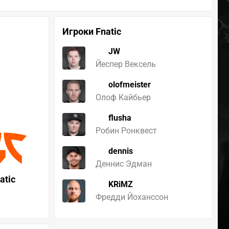
Игроки Fnatic
JW
Йеспер Вексель
olofmeister
Олоф Кайбьер
flusha
Робин Ронквест
dennis
Деннис Эдман
atic
KRiMZ
Фредди Йоханссон