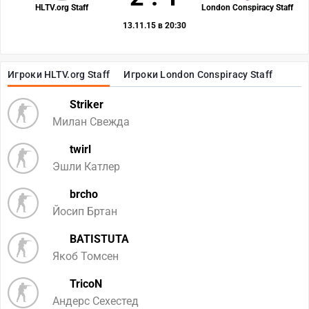
HLTV.org Staff
London Conspiracy Staff
13.11.15 в 20:30
Игроки HLTV.org Staff
Игроки London Conspiracy Staff
Striker
Милан Свежда
twirl
Эшли Катлер
brcho
Йосип Бртан
BATISTUTA
Якоб Томсен
TricoN
Андерс Сехестед