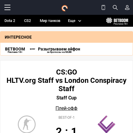
Dota 2
CS2
Мир танков
Еще
ИНТЕРЕСНОЕ
BETBOOM
Разыгрываем айфон
Реклама 18+
за прогнозы на MLBB
CS:GO
HLTV.org Staff vs London Conspiracy
Staff
Staff Cup
Плей-офф
BEST-OF-1
2
:
1