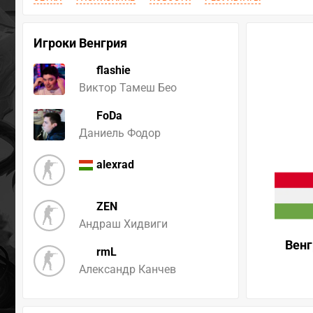
Игроки Венгрия
flashie
Виктор Тамеш Бео
FoDa
Даниель Фодор
alexrad
ZEN
Андраш Хидвиги
Венг
rmL
Александр Канчев