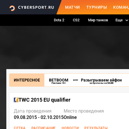
МАТЧИ
ТУРНИРЫ
КОМАН
Dota 2
CS2
Мир танков
Еще
ИНТЕРЕСНОЕ
BETBOOM
Разыгрываем айфон
Реклама 18+
за прогнозы на MLBB
TWC 2015 EU qualifier
Дата проведения
Место проведения
09.08.2015 - 02.10.2015
Online
СЕТКА
РАСПИСАНИЕ
НОВОСТИ
РЕЗУЛЬТАТЫ