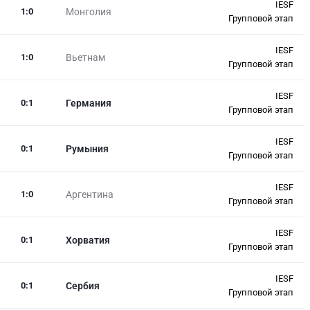
IESF
1
:
0
Монголия
Групповой этап
IESF
1
:
0
Вьетнам
Групповой этап
IESF
0
:
1
Германия
Групповой этап
IESF
0
:
1
Румыния
Групповой этап
IESF
1
:
0
Аргентина
Групповой этап
IESF
0
:
1
Хорватия
Групповой этап
IESF
0
:
1
Сербия
Групповой этап