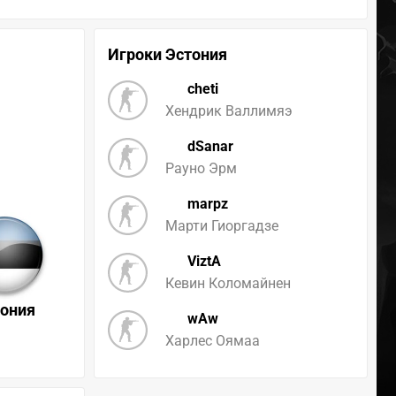
Игроки Эстония
cheti
Хендрик Валлимяэ
dSanar
Рауно Эрм
marpz
Марти Гиоргадзе
ViztA
Кевин Коломайнен
тония
wAw
Харлес Оямаа