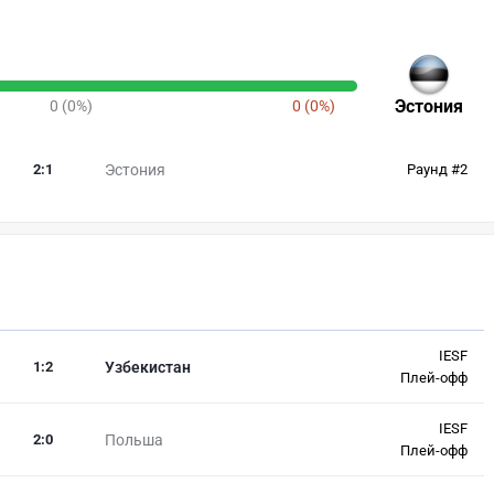
Эстония
0 (0%)
0 (0%)
2
:
1
Эстония
Раунд #2
IESF
1
:
2
Узбекистан
Плей-офф
IESF
2
:
0
Польша
Плей-офф