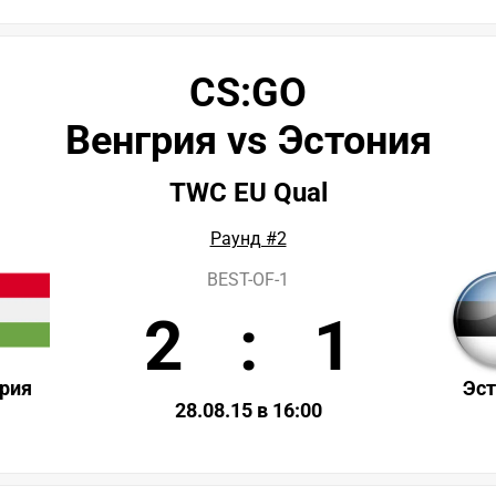
CS:GO
Венгрия vs Эстония
TWC EU Qual
Раунд #2
BEST-OF-1
2
:
1
рия
Эс
28.08.15 в 16:00