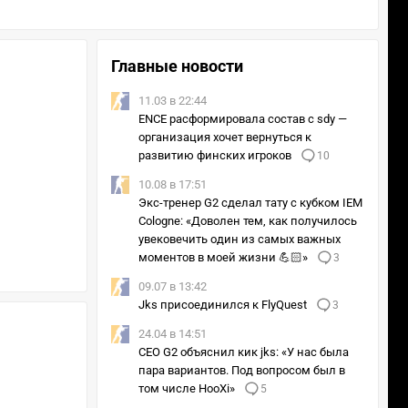
Главные новости
11.03 в 22:44
ENCE расформировала состав с sdy —
организация хочет вернуться к
развитию финских игроков
10
10.08 в 17:51
Экс-тренер G2 сделал тату с кубком IEM
Cologne: «Доволен тем, как получилось
увековечить один из самых важных
моментов в моей жизни 💪🏻»
3
09.07 в 13:42
Jks присоединился к FlyQuest
3
24.04 в 14:51
CEO G2 объяснил кик jks: «У нас была
пара вариантов. Под вопросом был в
том числе HooXi»
5