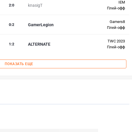
IEM
2
:
0
knasigT
Плей-офф
Gamers8
0
:
2
GamerLegion
Плей-офф
TWC 2023
1
:
2
ALTERNATE
Плей-офф
ПОКАЗАТЬ ЕЩЕ