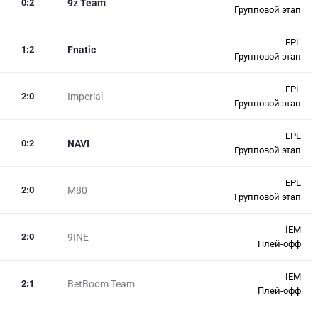
0
:
2
9z Team
Групповой этап
EPL
1
:
2
Fnatic
Групповой этап
EPL
2
:
0
Imperial
Групповой этап
EPL
0
:
2
NAVI
Групповой этап
EPL
2
:
0
M80
Групповой этап
IEM
2
:
0
9INE
Плей-офф
IEM
2
:
1
BetBoom Team
Плей-офф