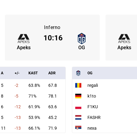
Inferno
10
:
16
Apeks
OG
Apeks
A
+/-
KAST
ADR
OG
5
-2
63.8%
67.8
regali
8
-5
71%
78.1
k1to
6
-12
61.9%
63.6
F1KU
5
-13
53.9%
45.2
FASHR
11
-13
66.1%
71.9
nexa