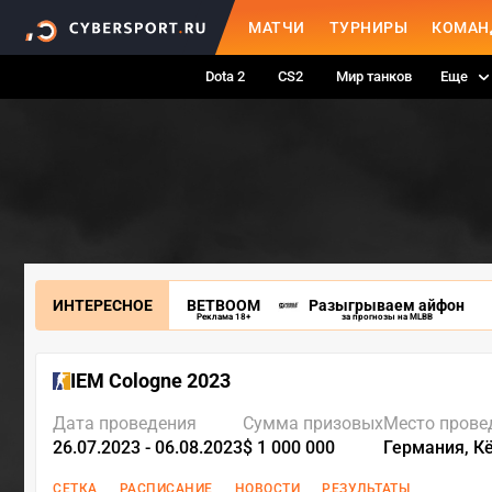
МАТЧИ
ТУРНИРЫ
КОМАН
Dota 2
CS2
Мир танков
Еще
ИНТЕРЕСНОЕ
BETBOOM
Разыгрываем айфон
Реклама 18+
за прогнозы на MLBB
IEM Cologne 2023
Дата проведения
Сумма призовых
Место прове
26.07.2023 - 06.08.2023
$ 1 000 000
Германия, К
СЕТКА
РАСПИСАНИЕ
НОВОСТИ
РЕЗУЛЬТАТЫ