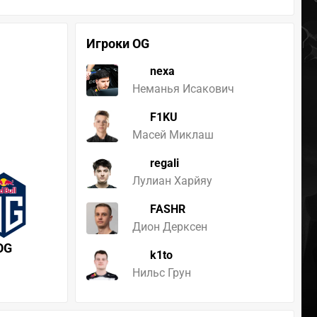
Игроки OG
nexa
Неманья Исакович
F1KU
Масей Миклаш
regali
Лулиан Харйяу
FASHR
Дион Дерксен
OG
k1to
Нильс Грун