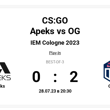
CS:GO
Apeks vs OG
IEM Cologne 2023
Play-In
BEST-OF-3
0
:
2
ks
28.07.23 в 20:30