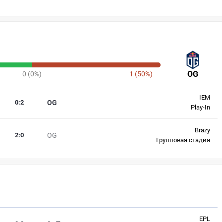
OG
0 (0%)
1 (50%)
IEM
0
:
2
OG
Play-In
Brazy
2
:
0
OG
Групповая стадия
EPL