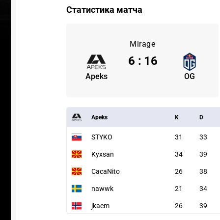
Статистика матча
Mirage
6
:
16
Apeks
OG
Apeks
K
D
STYKO
31
33
Kyxsan
34
39
CacaNito
26
38
nawwk
21
34
jkaem
26
39