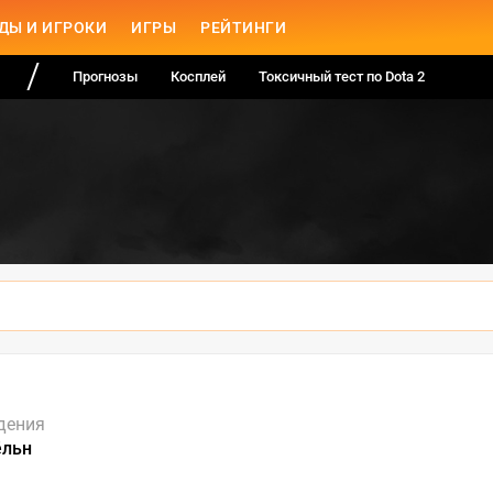
ДЫ И ИГРОКИ
ИГРЫ
РЕЙТИНГИ
Прогнозы
Косплей
Токсичный тест по Dota 2
дения
ёльн