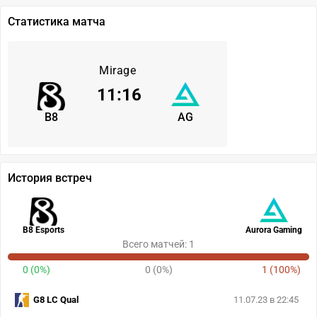
Статистика матча
Mirage
11
:
16
B8
AG
История встреч
B8 Esports
Aurora Gaming
Всего матчей: 1
0 (0%)
0 (0%)
1 (100%)
G8 LC Qual
11.07.23 в 22:45