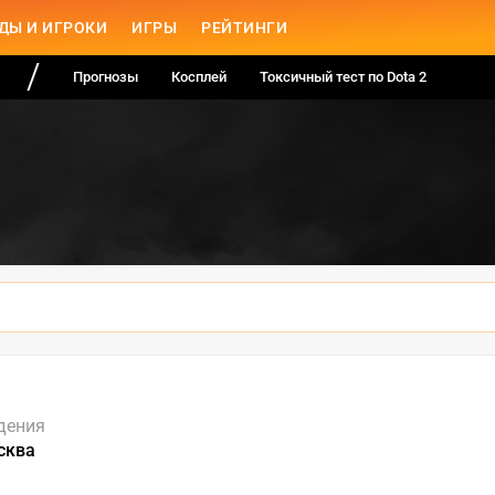
ДЫ И ИГРОКИ
ИГРЫ
РЕЙТИНГИ
Прогнозы
Косплей
Токсичный тест по Dota 2
дения
сква