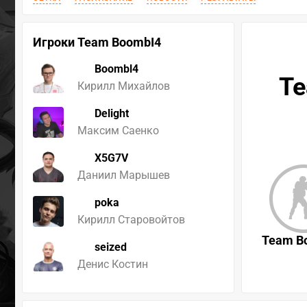
Игроки Team BoombI4
Boombl4
Te
Кирилл Михайлов
Delight
Максим Саенко
X5G7V
Даниил Марышев
poka
Кирилл Старовойтов
Team B
seized
Денис Костин