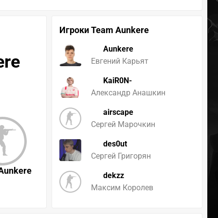
Игроки Team Aunkere
Aunkere
ere
Евгений Карьят
KaiR0N-
Александр Анашкин
airscape
Сергей Марочкин
des0ut
Сергей Григорян
Aunkere
dekzz
Максим Королев