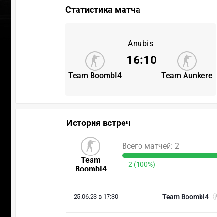
Статистика матча
Anubis
16
:
10
Team BoombI4
Team Aunkere
История встреч
Всего матчей: 2
Team
2 (100%)
BoombI4
25.06.23 в 17:30
Team BoombI4