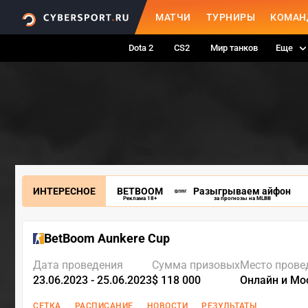
МАТЧИ
ТУРНИРЫ
КОМАН
Dota 2
CS2
Мир танков
Еще
ИНТЕРЕСНОЕ
BETBOOM
Разыгрываем айфон
Реклама 18+
за прогнозы на MLBB
BetBoom Aunkere Cup
Дата проведения
Сумма призовых
Место прове
23.06.2023 - 25.06.2023
$ 118 000
Онлайн и Мо
СЕТКА
РАСПИСАНИЕ
НОВОСТИ
РЕЗУЛЬТАТЫ