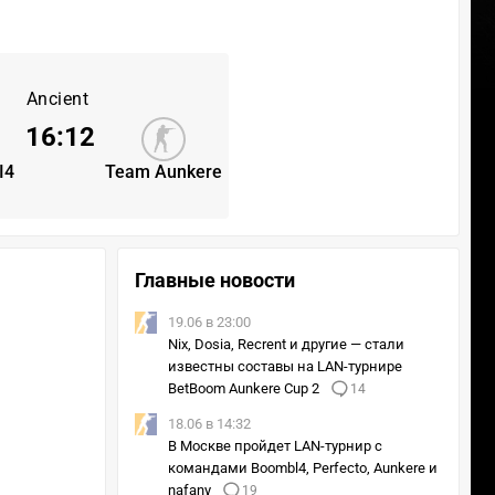
Ancient
16
:
12
I4
Team Aunkere
Главные новости
19.06 в 23:00
Nix, Dosia, Recrent и другие — стали
известны составы на LAN-турнире
BetBoom Aunkere Cup 2
14
18.06 в 14:32
В Москве пройдет LAN-турнир с
командами Boombl4, Perfecto, Aunkere и
nafany
19