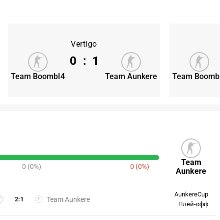
Vertigo
0
:
1
Team BoombI4
Team Aunkere
Team Boomb
Team
0 (0%)
0 (0%)
Aunkere
AunkereCup
2
:
1
Team Aunkere
Плей-офф