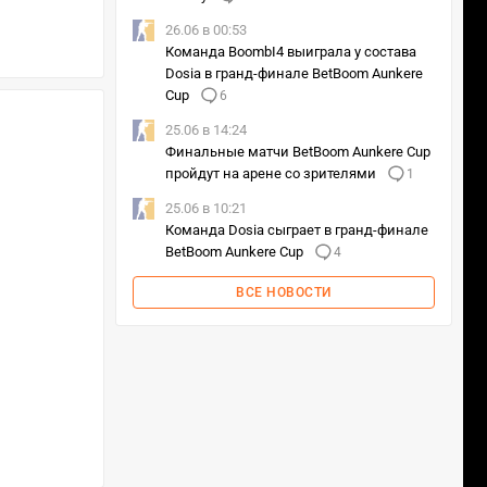
26.06 в 00:53
Команда BoombI4 выиграла у состава
Dosia в гранд-финале BetBoom Aunkere
Cup
6
25.06 в 14:24
Финальные матчи BetBoom Aunkere Cup
пройдут на арене со зрителями
1
25.06 в 10:21
Команда Dosia сыграет в гранд-финале
BetBoom Aunkere Cup
4
ВСЕ НОВОСТИ