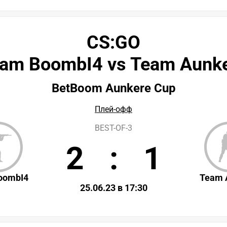
CS:GO
am BoombI4 vs Team Aunk
BetBoom Aunkere Cup
Плей-офф
BEST-OF-3
2
:
1
oombI4
Team 
25.06.23 в 17:30