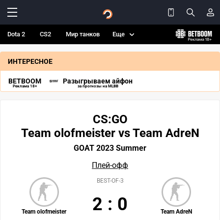
Dota 2
CS2
Мир танков
Еще
ИНТЕРЕСНОЕ
BETBOOM
Разыгрываем айфон
Реклама 18+
за прогнозы на MLBB
CS:GO
Team olofmeister vs Team AdreN
GOAT 2023 Summer
Плей-офф
BEST-OF-3
2
:
0
Team olofmeister
Team AdreN