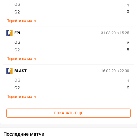
OG
1
2
G2
Перейти на матч
EPL
31.03.20 в 15:25
OG
2
0
G2
Перейти на матч
BLAST
16.02.20 в 22:30
OG
1
2
G2
Перейти на матч
ПОКАЗАТЬ ЕЩЕ
Последние матчи