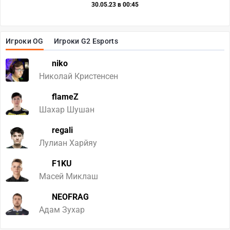
30.05.23 в 00:45
Игроки OG
Игроки G2 Esports
niko
Николай Кристенсен
flameZ
Шахар Шушан
regali
Лулиан Харйяу
F1KU
Масей Миклаш
NEOFRAG
Адам Зухар