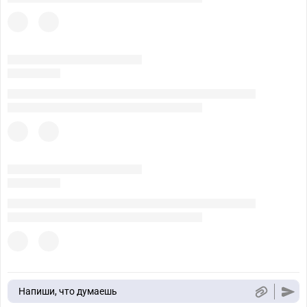
Напиши, что думаешь