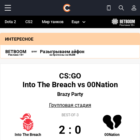
Dota 2
CS2
Мир танков
Еще
ИНТЕРЕСНОЕ
BETBOOM
Разыгрываем айфон
Реклама 18+
за прогнозы на MLBB
CS:GO
Into The Breach vs 00Nation
Brazy Party
Групповая стадия
BEST-OF-3
2
:
0
Into The Breach
00Nation