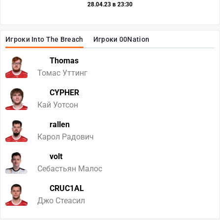
28.04.23 в 23:30
Игроки Into The Breach
Игроки 00Nation
Thomas
Томас Уттинг
CYPHER
Кай Уотсон
rallen
Карол Радович
volt
Себастьян Малос
CRUC1AL
Джо Стеасил