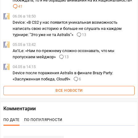
побеждать, то я не обращаю внимания на их национальность»
41
06.06 в 18:50
Device: «В CS2 у нас появится уникальная возможность
написать свою историю и больше не слушать на каждом
турнире: "Это уже не та Astralis"»
13
05.05 в 13:42
Ax1Le: «Нам по-прежнему сложно осознавать, что мы
пропускаем мейджор»
13
04.05 в 14:15
Device после поражения Astralis в финале Brazy Party:
«Заслуженная победа, Cloud9»
6
ВСЕ НОВОСТИ
Комментарии
ПО ДАТЕ
ПО ПОПУЛЯРНОСТИ