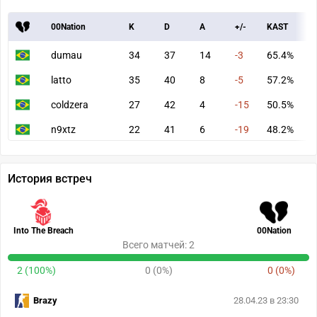
00Nation
K
D
A
+/-
KAST
A
dumau
34
37
14
-3
65.4%
7
latto
35
40
8
-5
57.2%
7
coldzera
27
42
4
-15
50.5%
7
n9xtz
22
41
6
-19
48.2%
5
История встреч
Into The Breach
00Nation
Всего матчей: 2
2 (100%)
0 (0%)
0 (0%)
Brazy
28.04.23 в 23:30