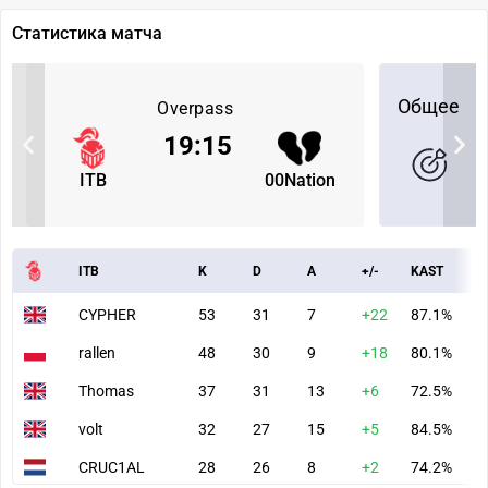
Статистика матча
Общее
Overpass
19
:
15
ITB
00Nation
ITB
K
D
A
+/-
KAST
A
CYPHER
53
31
7
+22
87.1%
1
rallen
48
30
9
+18
80.1%
9
Thomas
37
31
13
+6
72.5%
7
volt
32
27
15
+5
84.5%
7
CRUC1AL
28
26
8
+2
74.2%
6