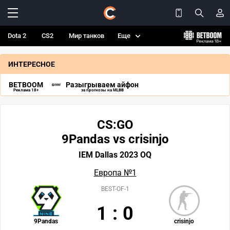
Dota 2
CS2
Мир танков
Еще
ИНТЕРЕСНОЕ
BETBOOM
Разыгрываем айфон
Реклама 18+
за прогнозы на MLBB
CS:GO
9Pandas vs crisinjo
IEM Dallas 2023 OQ
Европа №1
BEST-OF-1
1
:
0
9Pandas
crisinjo