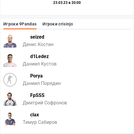
23.03.23 в 20:00
Игроки 9Pandas
Игроки crisinjo
seized
Денис Костин
d1Ledez
Даниил Кустов
Porya
Даниил Порядин
FpSSS
Дмитрий Софронов
clax
Тимур Сабиров