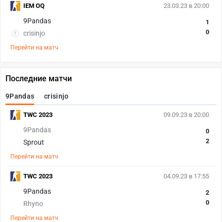
IEM OQ
23.03.23 в 20:00
9Pandas
1
0
crisinjo
Перейти на матч
Последние матчи
9Pandas
crisinjo
TWC 2023
09.09.23 в 20:00
9Pandas
0
2
Sprout
Перейти на матч
TWC 2023
04.09.23 в 17:55
9Pandas
2
0
Rhyno
Перейти на матч