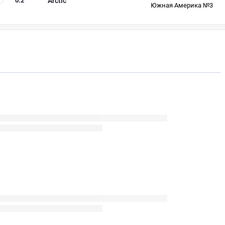
0
:
2
Arctic
Южная Америка №3