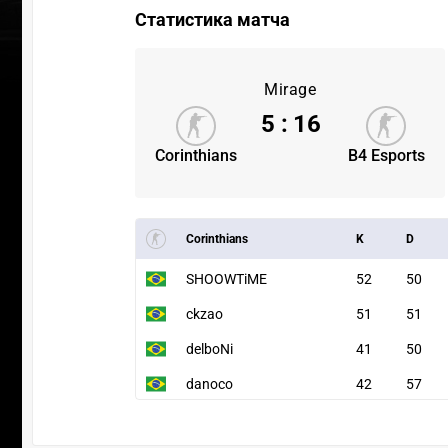
Статистика матча
Mirage
5
:
16
Corinthians
B4 Esports
Corinthians
K
D
SHOOWTiME
52
50
ckzao
51
51
delboNi
41
50
danoco
42
57