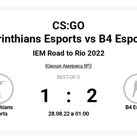
CS:GO
inthians Esports vs B4 Esp
IEM Road to Rio 2022
Южная Америка №3
BEST-OF-3
1
:
2
hians
B4 E
rts
28.08.22 в 01:00