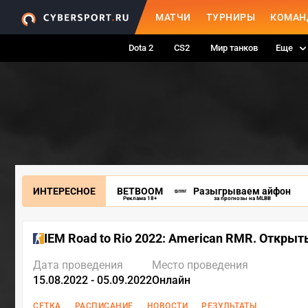
МАТЧИ
ТУРНИРЫ
КОМАН
Dota 2
CS2
Мир танков
Еще
ИНТЕРЕСНОЕ
BETBOOM
Разыгрываем айфон
Реклама 18+
за прогнозы на MLBB
IEM Road to Rio 2022: American RMR. Откры
Дата проведения
Место проведения
15.08.2022 - 05.09.2022
Онлайн
СЕТКА
РАСПИСАНИЕ
НОВОСТИ
РЕЗУЛЬТАТЫ