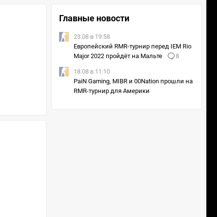
Главные новости
23.08 в 19:58
Европейский RMR-турнир перед IEM Rio
Major 2022 пройдёт на Мальте
8
18.08 в 11:10
PaiN Gaming, MIBR и 00Nation прошли на
RMR-турнир для Америки