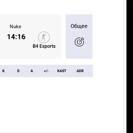
Общее
Nuke
14
:
16
B4 Esports
K
D
A
+/-
KAST
ADR