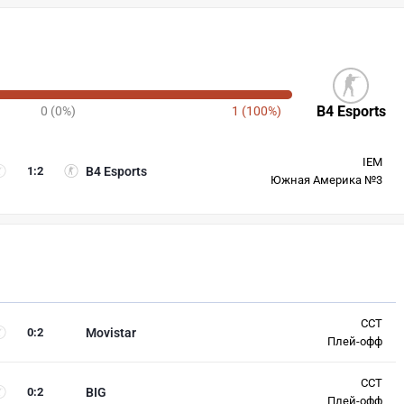
B4 Esports
0 (0%)
1 (100%)
IEM
1
:
2
B4 Esports
Южная Америка №3
CCT
0
:
2
Movistar
Плей-офф
CCT
0
:
2
BIG
Плей-офф