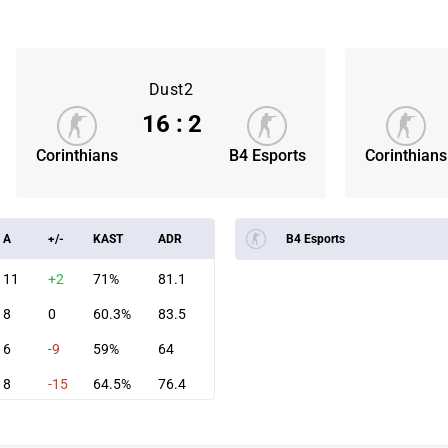
Dust2
16
:
2
Corinthians
B4 Esports
Corinthians
A
+/-
KAST
ADR
B4 Esports
11
+2
71%
81.1
8
0
60.3%
83.5
6
-9
59%
64
8
-15
64.5%
76.4