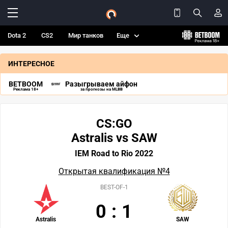
Dota 2
CS2
Мир танков
Еще
ИНТЕРЕСНОЕ
BETBOOM
Разыгрываем айфон
Реклама 18+
за прогнозы на MLBB
CS:GO
Astralis vs SAW
IEM Road to Rio 2022
Открытая квалификация №4
BEST-OF-1
0
:
1
Astralis
SAW