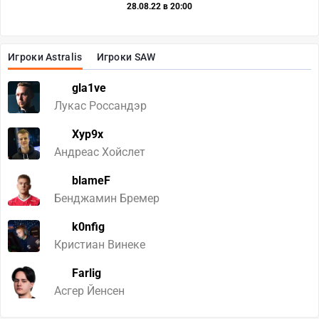
28.08.22 в 20:00
Игроки Astralis
Игроки SAW
gla1ve
Лукас Россандэр
Xyp9x
Андреас Хойслет
blameF
Бенджамин Бремер
k0nfig
Кристиан Винеке
Farlig
Асгер Йенсен