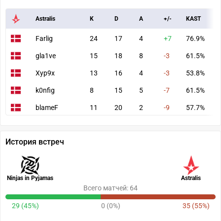
Astralis
K
D
A
+/-
KAST
A
Farlig
24
17
4
+7
76.9%
9
gla1ve
15
18
8
-3
61.5%
7
Xyp9x
13
16
4
-3
53.8%
6
k0nfig
8
15
5
-7
61.5%
4
blameF
11
20
2
-9
57.7%
4
История встреч
Ninjas in Pyjamas
Astralis
Всего матчей: 64
29 (45%)
0 (0%)
35 (55%)