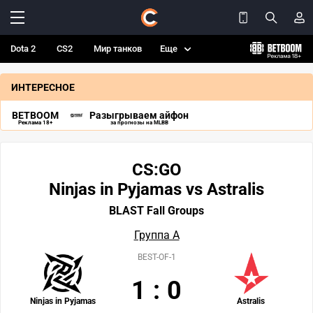
Dota 2
CS2
Мир танков
Еще
ИНТЕРЕСНОЕ
BETBOOM
Разыгрываем айфон
Реклама 18+
за прогнозы на MLBB
CS:GO
Ninjas in Pyjamas vs Astralis
BLAST Fall Groups
Группа A
BEST-OF-1
1
:
0
Ninjas in Pyjamas
Astralis