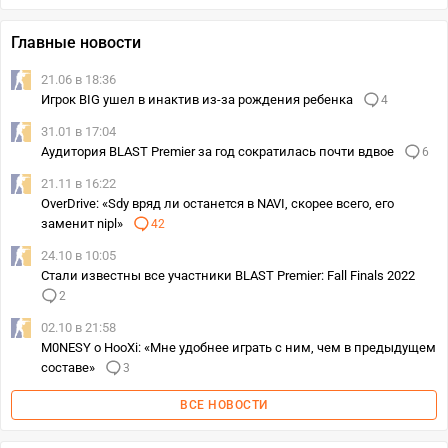
Главные новости
21.06 в 18:36
Игрок BIG ушел в инактив из-за рождения ребенка
4
31.01 в 17:04
Аудитория BLAST Premier за год сократилась почти вдвое
6
21.11 в 16:22
OverDrive: «Sdy вряд ли останется в NAVI, скорее всего, его
заменит nipl»
42
24.10 в 10:05
Стали известны все участники BLAST Premier: Fall Finals 2022
2
02.10 в 21:58
M0NESY о HooXi: «Мне удобнее играть с ним, чем в предыдущем
составе»
3
ВСЕ НОВОСТИ