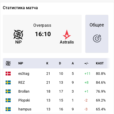
Статистика матча
Общее
Overpass
16
:
10
NiP
Astralis
NiP
K
D
A
+/-
KAST
A
es3tag
21
10
5
+11
80.8%
7
REZ
21
13
9
+8
84.6%
1
Brollan
18
17
3
+1
76.9%
6
Plopski
13
15
1
-2
69.2%
4
hampus
13
16
9
-3
65.4%
7