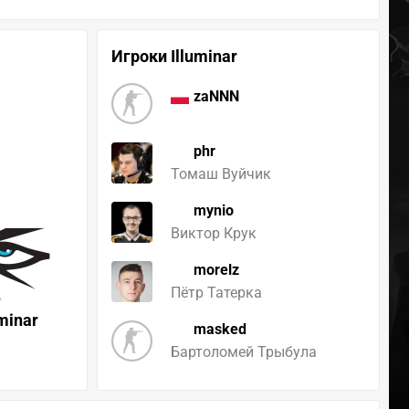
Игроки Illuminar
zaNNN
phr
Томаш Вуйчик
mynio
Виктор Крук
morelz
Пётр Татерка
uminar
masked
Бартоломей Трыбула