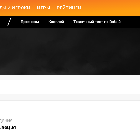
ДЫ И ИГРОКИ
ИГРЫ
РЕЙТИНГИ
Прогнозы
Косплей
Токсичный тест по Dota 2
дения
Швеция