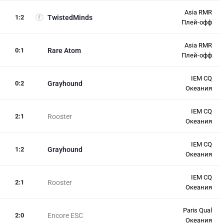
Asia RMR
1
:
2
TwistedMinds
Плей-офф
Asia RMR
0
:
1
Rare Atom
Плей-офф
IEM CQ
0
:
2
Grayhound
Океания
IEM CQ
2
:
1
Rooster
Океания
IEM CQ
1
:
2
Grayhound
Океания
IEM CQ
2
:
1
Rooster
Океания
Paris Qual
2
:
0
Encore ESC
Океания