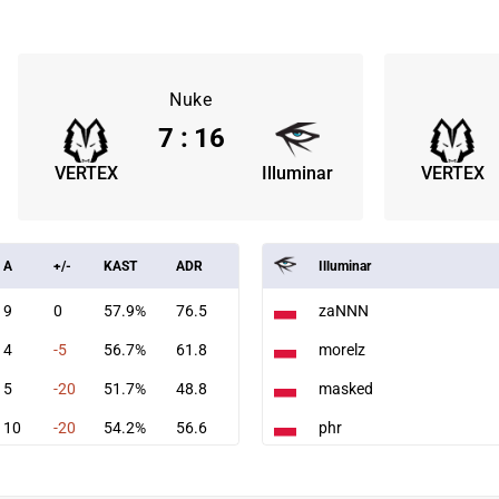
Nuke
7
:
16
VERTEX
Illuminar
VERTEX
A
+/-
KAST
ADR
Illuminar
9
0
57.9%
76.5
zaNNN
4
-5
56.7%
61.8
morelz
5
-20
51.7%
48.8
masked
10
-20
54.2%
56.6
phr