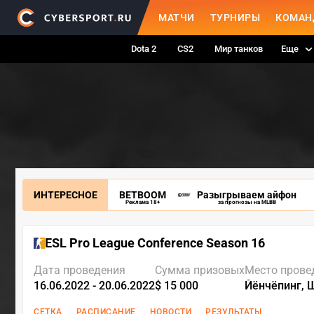
МАТЧИ
ТУРНИРЫ
КОМАН
Dota 2
CS2
Мир танков
Еще
ИНТЕРЕСНОЕ
BETBOOM
Разыгрываем айфон
Реклама 18+
за прогнозы на MLBB
ESL Pro League Conference Season 16
Дата проведения
Сумма призовых
Место прове
16.06.2022 - 20.06.2022
$ 15 000
Йёнчёпинг, 
СЕТКА
РАСПИСАНИЕ
НОВОСТИ
РЕЗУЛЬТАТЫ