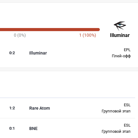
Illuminar
0 (0%)
1 (100%)
EPL
0
:
2
Illuminar
Плей-офф
ESL
1
:
2
Rare Atom
Групповой этап
ESL
0
:
1
BNE
Групповой этап