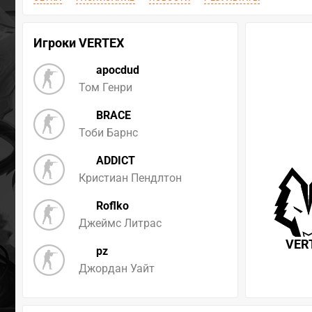
Игроки VERTEX
apocdud
Том Генри
BRACE
Тоби Барнс
ADDICT
Кристиан Пендлтон
Roflko
Джеймс Литрас
VER
pz
Джордан Уайт