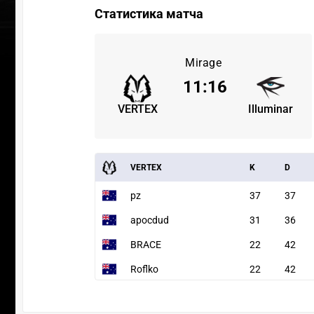
Статистика матча
Mirage
11
:
16
VERTEX
Illuminar
VERTEX
K
D
pz
37
37
apocdud
31
36
BRACE
22
42
Roflko
22
42