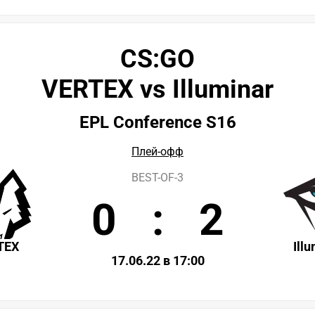
CS:GO
VERTEX vs Illuminar
EPL Conference S16
Плей-офф
BEST-OF-3
0
:
2
TEX
Ill
17.06.22 в 17:00