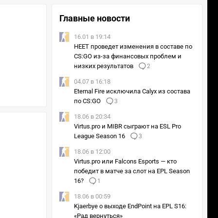
Главные новости
16.01 в 19:14
HEET проведет изменения в составе по
CS:GO из-за финансовых проблем и
низких результатов
2
04.07 в 16:18
Eternal Fire исключила Calyx из состава
по CS:GO
3
18.06 в 20:34
Virtus.pro и MIBR сыграют на ESL Pro
League Season 16
3
18.06 в 12:00
Virtus.pro или Falcons Esports — кто
победит в матче за слот на EPL Season
16?
1
18.06 в 00:59
Kjaerbye о выходе EndPoint на EPL S16:
«Рад вернуться»