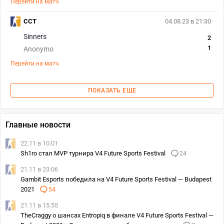
Перейти на матч
CCT
04.08.23 в 21:30
Sinners
2
1
Anonymo
Перейти на матч
ПОКАЗАТЬ ЕЩЕ
Главные новости
22.11 в 10:01
Sh1ro стал MVP турнира V4 Future Sports Festival
24
21.11 в 23:06
Gambit Esports победила на V4 Future Sports Festival — Budapest
2021
54
21.11 в 15:55
TheCraggy о шансах Entropiq в финале V4 Future Sports Festival —