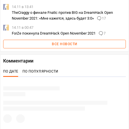
14.11 в 13:41
TheCraggy о финале Fnatic против BIG на DreamHack Open
November 2021: «Мне кажется, здесь будет 3:0»
17
14.11 в 00:47
ForZe покинула DreamHack Open November 2021
7
ВСЕ НОВОСТИ
Комментарии
ПО ДАТЕ
ПО ПОПУЛЯРНОСТИ