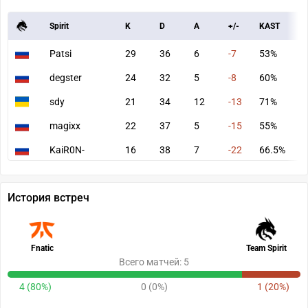
Spirit
K
D
A
+/-
KAST
A
Patsi
29
36
6
-7
53%
6
degster
24
32
5
-8
60%
6
sdy
21
34
12
-13
71%
6
magixx
22
37
5
-15
55%
5
KaiR0N-
16
38
7
-22
66.5%
5
История встреч
Fnatic
Team Spirit
Всего матчей: 5
4 (80%)
0 (0%)
1 (20%)