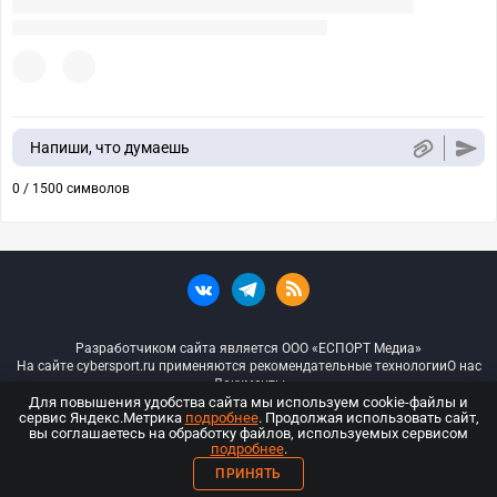
Напиши, что думаешь
0 / 1500 символов
Разработчиком сайта является ООО «ЕСПОРТ Медиа»
На сайте cybersport.ru применяются рекомендательные технологии
О нас
Документы
Для повышения удобства сайта мы используем cookie-файлы и
сервис Яндекс.Метрика
подробнее
. Продолжая использовать сайт,
© ООО «Киберспорт.ру» — Все права защищены
вы соглашаетесь на обработку файлов, используемых сервисом
подробнее
.
18+
ПРИНЯТЬ
ООО «Киберспорт.ру». Свидетельство о регистрации средств массовой