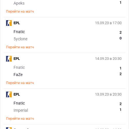
1
Apeks
Перейти на матч
EPL
15.09.23 в 17:00
Fnatic
2
0
5yclone
Перейти на матч
EPL
14.09.23 в 20:30
Fnatic
1
2
FaZe
Перейти на матч
EPL
13.09.23 в 20:30
Fnatic
2
1
Imperial
Перейти на матч