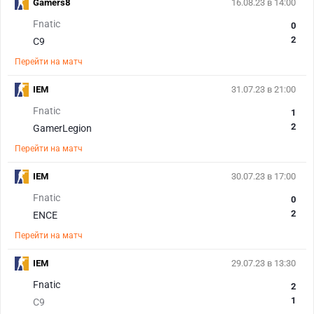
Gamers8
16.08.23 в 14:00
Fnatic
0
2
C9
Перейти на матч
IEM
31.07.23 в 21:00
Fnatic
1
2
GamerLegion
Перейти на матч
IEM
30.07.23 в 17:00
Fnatic
0
2
ENCE
Перейти на матч
IEM
29.07.23 в 13:30
Fnatic
2
1
C9