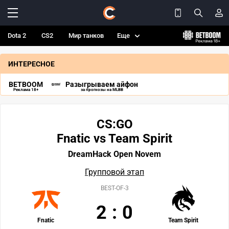
Dota 2
CS2
Мир танков
Еще
ИНТЕРЕСНОЕ
BETBOOM
Разыгрываем айфон
Реклама 18+
за прогнозы на MLBB
CS:GO
Fnatic vs Team Spirit
DreamHack Open Novem
Групповой этап
BEST-OF-3
2
:
0
Fnatic
Team Spirit