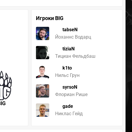
Игроки BIG
tabseN
Йоханнс Водарц
tiziaN
Тициан Фельдбаш
k1to
Нильс Грун
syrsoN
Флориан Рише
BIG
gade
Никлас Гейд