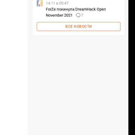
14.11 в 00:47
ForZe покинула DreamHack Open
November 2021
7
ВСЕ НОВОСТИ