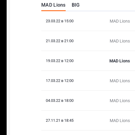
MAD Lions
BIG
23.03.22 в 15:00
MAD Lions
21.03.22 в 21:00
MAD Lions
19.03.22 в 12:00
MAD Lions
17.03.22 в 12:00
MAD Lions
04.03.22 в 18:00
MAD Lions
27.11.21 в 18:45
MAD Lions