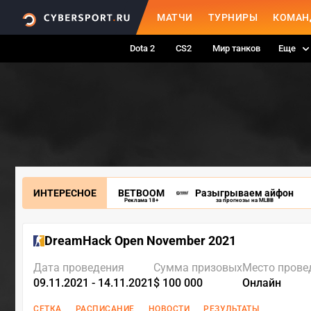
МАТЧИ
ТУРНИРЫ
КОМАН
Dota 2
CS2
Мир танков
Еще
ИНТЕРЕСНОЕ
BETBOOM
Разыгрываем айфон
Реклама 18+
за прогнозы на MLBB
DreamHack Open November 2021
Дата проведения
Сумма призовых
Место прове
09.11.2021 - 14.11.2021
$ 100 000
Онлайн
СЕТКА
РАСПИСАНИЕ
НОВОСТИ
РЕЗУЛЬТАТЫ