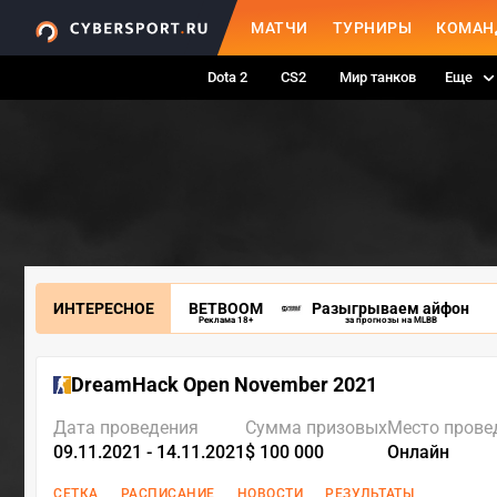
МАТЧИ
ТУРНИРЫ
КОМАН
Dota 2
CS2
Мир танков
Еще
ИНТЕРЕСНОЕ
BETBOOM
Разыгрываем айфон
Реклама 18+
за прогнозы на MLBB
DreamHack Open November 2021
Дата проведения
Сумма призовых
Место прове
09.11.2021 - 14.11.2021
$ 100 000
Онлайн
СЕТКА
РАСПИСАНИЕ
НОВОСТИ
РЕЗУЛЬТАТЫ