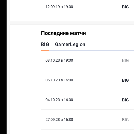
12.09.19 в 19:00
BIG
Последние матчи
BIG
GamerLegion
08.10.23 в 19:00
BIG
06.10.23 в 16:00
BIG
04.10.23 в 16:00
BIG
27.09.23 в 16:30
BIG