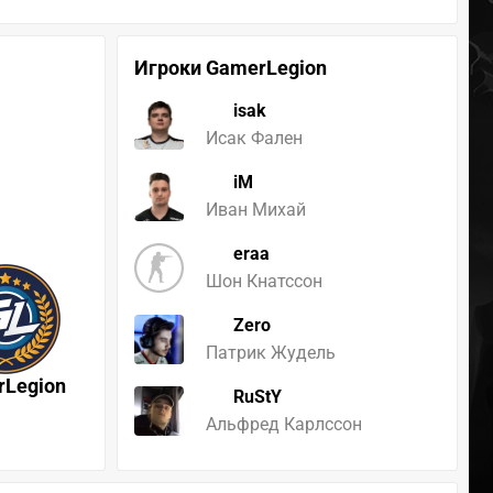
Игроки GamerLegion
isak
Исак Фален
iM
Иван Михай
eraa
Шон Кнатссон
Zero
Патрик Жудель
rLegion
RuStY
Альфред Карлссон