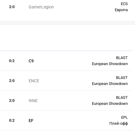
ECS
2
:
0
GamerLegion
Европа
BLAST
0
:
2
C9
European Showdown
BLAST
2
:
0
ENCE
European Showdown
BLAST
2
:
0
9INE
European Showdown
EPL
0
:
2
EF
Плей-офф