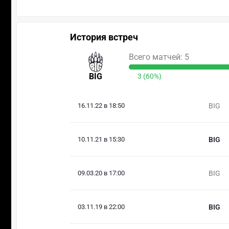
История встреч
Всего матчей: 5
BIG
3 (60%)
16.11.22 в 18:50
BIG
10.11.21 в 15:30
BIG
09.03.20 в 17:00
BIG
03.11.19 в 22:00
BIG