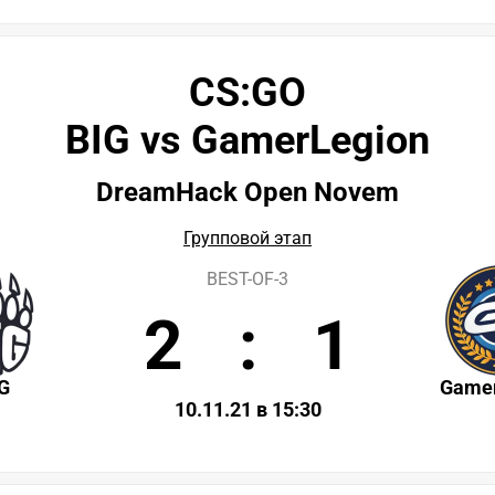
CS:GO
BIG vs GamerLegion
DreamHack Open Novem
Групповой этап
BEST-OF-3
2
:
1
G
Game
10.11.21 в 15:30