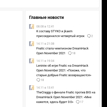
Главные новости
08.08 в 12:41
К составу STYKO и jkaem
присоединился четвертый игрок
2
14.11 в 21:08
Fnatic стала чемпионом DreamHack
Open November 2021
18
14.11 в 19:34
Leniniw об игре Fnatic на DreamHack
Open November 2021: «Похоже, что
старые добрые Fnatic возвращаются»
18
14.11 в 13:41
TheCraggy о финале Fnatic против BIG на
DreamHack Open November 2021: «Мне
кажется, здесь будет 3:0»
17