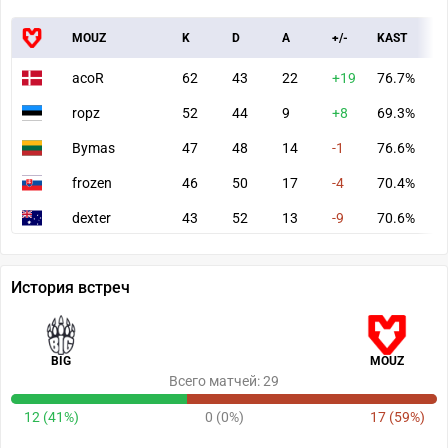
MOUZ
K
D
A
+/-
KAST
A
acoR
62
43
22
+19
76.7%
7
ropz
52
44
9
+8
69.3%
7
Bymas
47
48
14
-1
76.6%
6
frozen
46
50
17
-4
70.4%
6
dexter
43
52
13
-9
70.6%
5
История встреч
BIG
MOUZ
Всего матчей: 29
12 (41%)
0 (0%)
17 (59%)