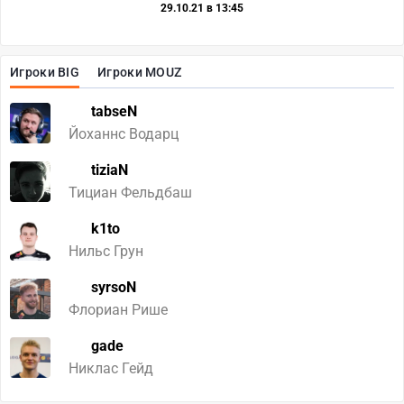
29.10.21 в 13:45
Игроки BIG
Игроки MOUZ
tabseN
Йоханнс Водарц
tiziaN
Тициан Фельдбаш
k1to
Нильс Грун
syrsoN
Флориан Рише
gade
Никлас Гейд