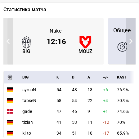
Статистика матча
Общее
Nuke
12
:
16
BIG
MOUZ
BIG
K
D
A
+/-
KAST
A
syrsoN
54
48
13
+6
76.9%
6
tabseN
58
54
22
+4
70.9%
8
gade
47
46
9
+1
74.6%
6
tiziaN
41
53
11
-12
70%
5
k1to
34
51
10
-17
65.9%
4