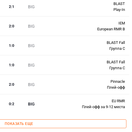
BLAST
2
:
1
BIG
Play-In
IEM
2
:
0
BIG
European RMR B
BLAST Fall
1
:
0
BIG
Группа C
BLAST Fall
1
:
0
BIG
Группа C
Pinnacle
2
:
0
BIG
Плей-офф
EU RMR
0
:
2
BIG
Плей-офф за 9-12 места
ПОКАЗАТЬ ЕЩЕ