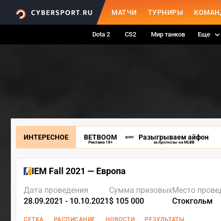
МАТЧИ
ТУРНИРЫ
КОМАН
Dota 2
CS2
Мир танков
Еще
ИНТЕРЕСНОЕ
BETBOOM
Разыгрываем айфон
Реклама 18+
за прогнозы на MLBB
IEM Fall 2021 — Европа
Дата проведения
Сумма призовых
Место прове
28.09.2021 - 10.10.2021
$ 105 000
Стокгольм
СЕТКА
РАСПИСАНИЕ
НОВОСТИ
РЕЗУЛЬТАТЫ