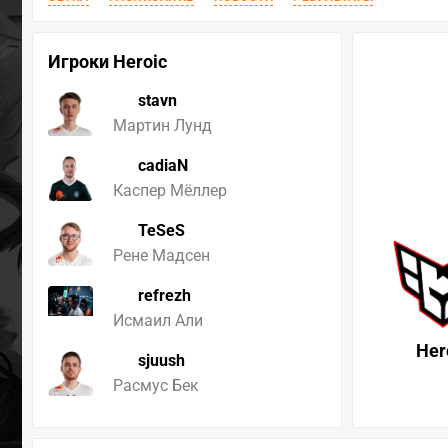
Игроки Heroic
stavn
Мартин Лунд
cadiaN
Каспер Мёллер
TeSeS
Рене Мадсен
refrezh
Исмаил Али
Her
sjuush
Расмус Бек