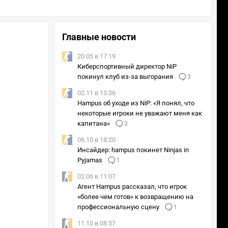
Главные новости
20.05 в 17:19
Киберспортивный директор NiP
покинул клуб из-за выгорания
3
02.11 в 13:36
Hampus об уходе из NiP: «Я понял, что
некоторые игроки не уважают меня как
капитана»
3
06.10 в 18:20
Инсайдер: hampus покинет Ninjas in
Pyjamas
1
02.06 в 11:07
Агент Hampus рассказал, что игрок
«более чем готов» к возвращению на
профессиональную сцену
1
11.10 в 08:57