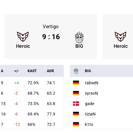
Vertigo
9
:
16
Heroic
BIG
Heroic
A
+/-
KAST
ADR
BIG
9
+4
72.9%
74.1
tabseN
6
-2
68.7%
65.2
syrsoN
15
-4
73.5%
63.8
gade
16
-6
69.4%
77.9
tiziaN
7
-12
66%
72.7
k1to