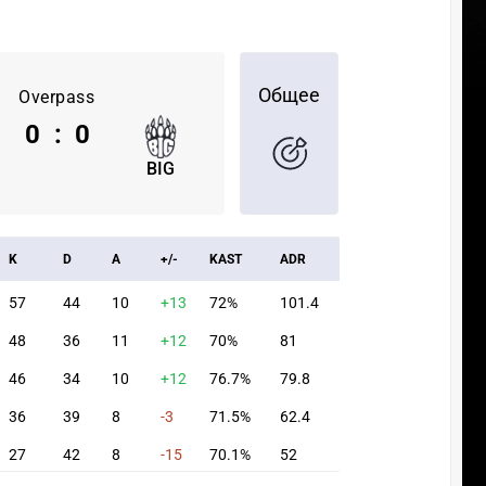
Общее
Overpass
0
:
0
BIG
K
D
A
+/-
KAST
ADR
57
44
10
+13
72%
101.4
48
36
11
+12
70%
81
46
34
10
+12
76.7%
79.8
36
39
8
-3
71.5%
62.4
27
42
8
-15
70.1%
52