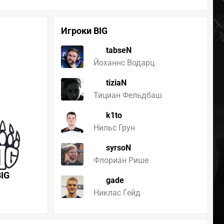
Игроки BIG
tabseN
Йоханнс Водарц
tiziaN
Тициан Фельдбаш
k1to
Нильс Грун
syrsoN
Флориан Рише
BIG
gade
Никлас Гейд