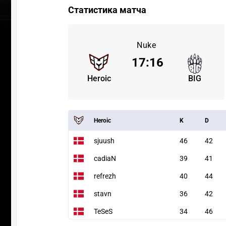
Статистика матча
Nuke
17
:
16
Heroic
BIG
Heroic
K
D
sjuush
46
42
cadiaN
39
41
refrezh
40
44
stavn
36
42
TeSeS
34
46