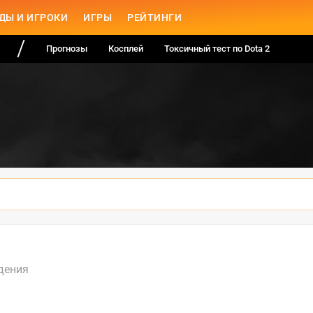
ДЫ И ИГРОКИ
ИГРЫ
РЕЙТИНГИ
Прогнозы
Косплей
Токсичный тест по Dota 2
дения