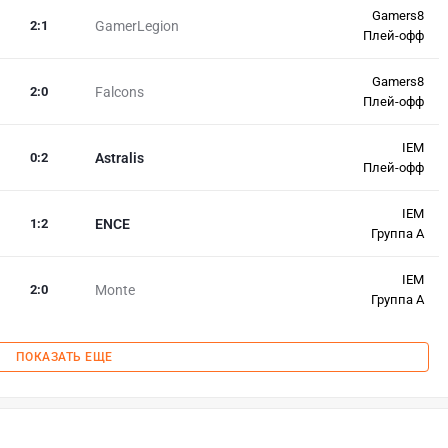
Gamers8
2
:
1
GamerLegion
Плей-офф
Gamers8
2
:
0
Falcons
Плей-офф
IEM
0
:
2
Astralis
Плей-офф
IEM
1
:
2
ENCE
Группа A
IEM
2
:
0
Monte
Группа A
ПОКАЗАТЬ ЕЩЕ