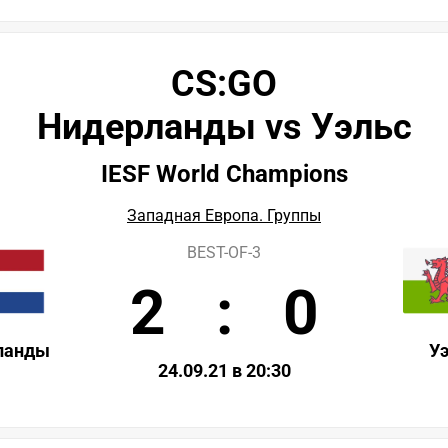
CS:GO
Нидерланды vs Уэльс
IESF World Champions
Западная Европа. Группы
BEST-OF-3
2
:
0
ланды
У
24.09.21 в 20:30