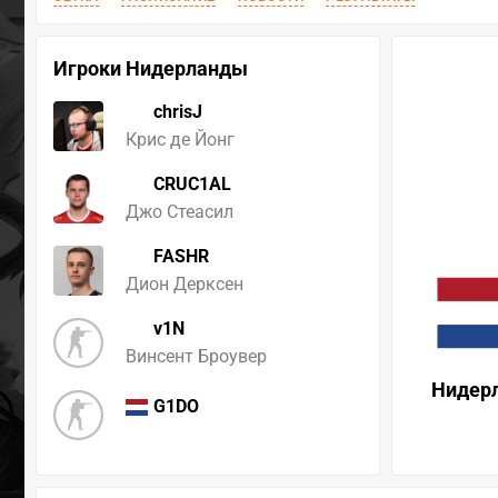
Игроки Нидерланды
chrisJ
Крис де Йонг
CRUC1AL
Джо Стеасил
FASHR
Дион Дерксен
v1N
Винсент Броувер
Нидер
G1DO