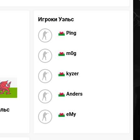
Игроки Уэльс
Ping
m0g
kyzer
Anders
эльс
eMy