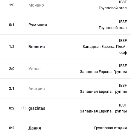
IESF
1
:
0
Монако
Групповой этап
IESF
0
:
1
Румыния
Групповой этап
IESF
1
:
2
Бельгия
Западная Европа. Плей-
офф
IESF
2
:
0
Уэльс
Западная Европа. Группы
IESF
2
:
1
Австрия
Западная Европа. Группы
IESF
0
:
2
grazhtas
Западная Европа. Группы
0
:
2
Дания
Групповая стадия