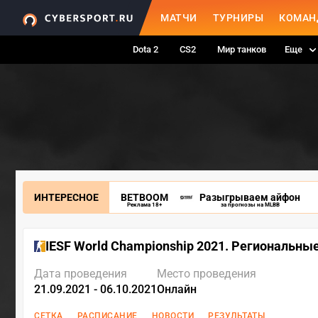
МАТЧИ
ТУРНИРЫ
КОМАН
Dota 2
CS2
Мир танков
Еще
ИНТЕРЕСНОЕ
BETBOOM
Разыгрываем айфон
Реклама 18+
за прогнозы на MLBB
IESF World Championship 2021. Региональны
Дата проведения
Место проведения
21.09.2021 - 06.10.2021
Онлайн
СЕТКА
РАСПИСАНИЕ
НОВОСТИ
РЕЗУЛЬТАТЫ