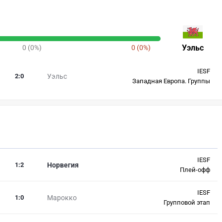
Уэльс
0 (0%)
0 (0%)
IESF
2
:
0
Уэльс
Западная Европа. Группы
IESF
1
:
2
Норвегия
Плей-офф
IESF
1
:
0
Марокко
Групповой этап