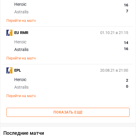
Heroic
16
7
Astralis
Перейти на матч
EU RMR
01.10.21 в 21:15
Heroic
14
16
Astralis
Перейти на матч
EPL
20.08.21 в 21:00
Heroic
2
0
Astralis
Перейти на матч
ПОКАЗАТЬ ЕЩЕ
Последние матчи