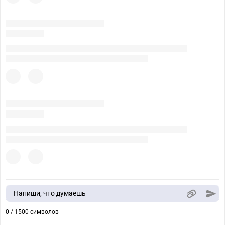
Напиши, что думаешь
0 / 1500 символов