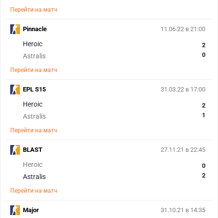
Перейти на матч
Pinnacle
11.06.22 в 21:00
Heroic
2
0
Astralis
Перейти на матч
EPL S15
31.03.22 в 17:00
Heroic
2
1
Astralis
Перейти на матч
BLAST
27.11.21 в 22:45
Heroic
0
2
Astralis
Перейти на матч
Major
31.10.21 в 14:35