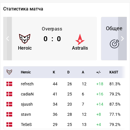
Статистика матча
Общее
Overpass
0
:
0
Heroic
Astralis
Heroic
K
D
A
+/-
KAST
A
refrezh
44
26
12
+18
81.3%
9
cadiaN
41
25
6
+16
79.2%
8
sjuush
34
20
7
+14
87.5%
7
stavn
36
28
12
+8
77.1%
8
TeSeS
29
25
13
+4
79.2%
7