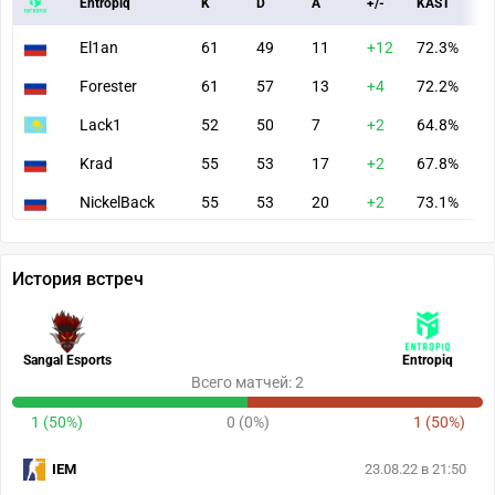
Entropiq
K
D
A
+/-
KAST
A
El1an
61
49
11
+12
72.3%
7
Forester
61
57
13
+4
72.2%
8
Lack1
52
50
7
+2
64.8%
7
Krad
55
53
17
+2
67.8%
7
NickelBack
55
53
20
+2
73.1%
7
История встреч
Sangal Esports
Entropiq
Всего матчей: 2
1 (50%)
0 (0%)
1 (50%)
IEM
23.08.22 в 21:50