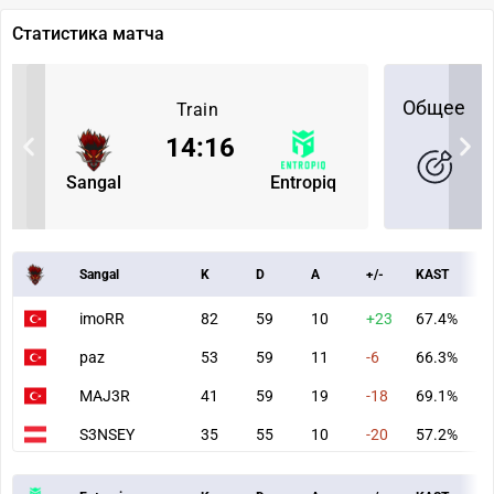
Статистика матча
Общее
Train
14
:
16
Sangal
Entropiq
Sangal
K
D
A
+/-
KAST
A
imoRR
82
59
10
+23
67.4%
1
paz
53
59
11
-6
66.3%
7
MAJ3R
41
59
19
-18
69.1%
6
S3NSEY
35
55
10
-20
57.2%
4