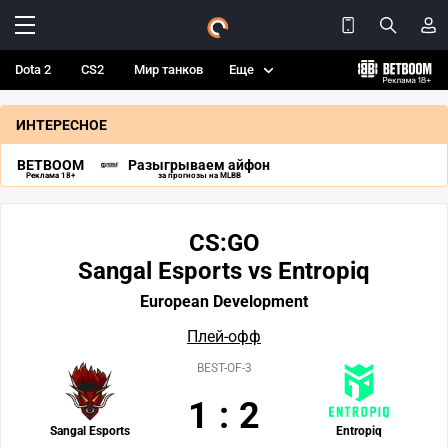
Dota 2
CS2
Мир танков
Еще
ИНТЕРЕСНОЕ
BETBOOM
Разыгрываем айфон
Реклама 18+
за прогнозы на MLBB
CS:GO
Sangal Esports vs Entropiq
European Development
Плей-офф
BEST-OF-3
1
:
2
Sangal Esports
Entropiq