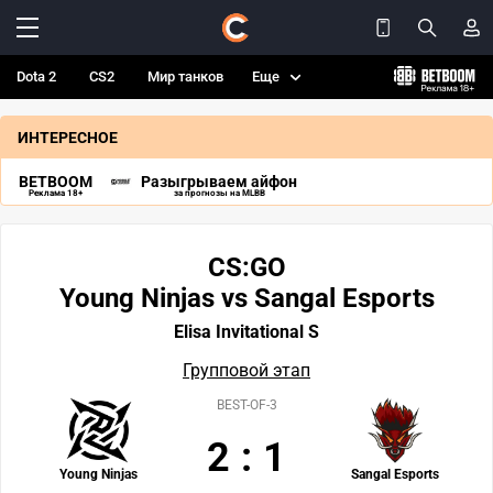
Dota 2
CS2
Мир танков
Еще
ИНТЕРЕСНОЕ
BETBOOM
Разыгрываем айфон
Реклама 18+
за прогнозы на MLBB
CS:GO
Young Ninjas vs Sangal Esports
Elisa Invitational S
Групповой этап
BEST-OF-3
2
:
1
Young Ninjas
Sangal Esports