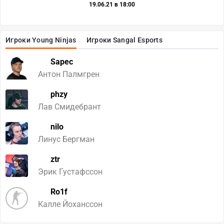
19.06.21 в 18:00
Игроки Young Ninjas
Игроки Sangal Esports
Sapec
Антон Палмгрен
phzy
Лав Смидебрант
nilo
Линус Бергман
ztr
Эрик Густафссон
Ro1f
Калле Йохансcон