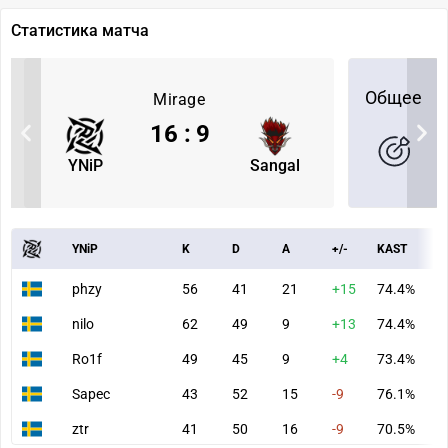
Статистика матча
Общее
Mirage
16
:
9
YNiP
Sangal
YNiP
K
D
A
+/-
KAST
A
phzy
56
41
21
+15
74.4%
8
nilo
62
49
9
+13
74.4%
7
Ro1f
49
45
9
+4
73.4%
6
Sapec
43
52
15
-9
76.1%
7
ztr
41
50
16
-9
70.5%
6