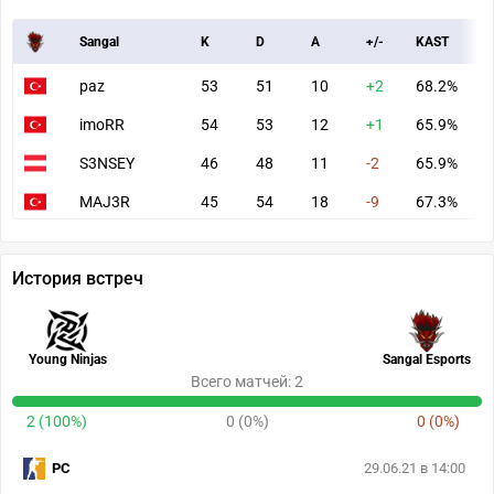
Sangal
K
D
A
+/-
KAST
A
paz
53
51
10
+2
68.2%
7
imoRR
54
53
12
+1
65.9%
8
S3NSEY
46
48
11
-2
65.9%
6
MAJ3R
45
54
18
-9
67.3%
7
История встреч
Young Ninjas
Sangal Esports
Всего матчей: 2
2 (100%)
0 (0%)
0 (0%)
PC
29.06.21 в 14:00