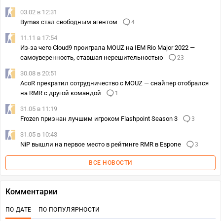
03.02 в 12:31
Bymas стал свободным агентом
4
11.11 в 17:54
Из-за чего Cloud9 проиграла MOUZ на IEM Rio Major 2022 —
самоуверенность, ставшая нерешительностью
23
30.08 в 20:51
AcoR прекратил сотрудничество с MOUZ — снайпер отобрался
на RMR с другой командой
1
31.05 в 11:19
Frozen признан лучшим игроком Flashpoint Season 3
3
31.05 в 10:43
NiP вышли на первое место в рейтинге RMR в Европе
3
ВСЕ НОВОСТИ
Комментарии
ПО ДАТЕ
ПО ПОПУЛЯРНОСТИ