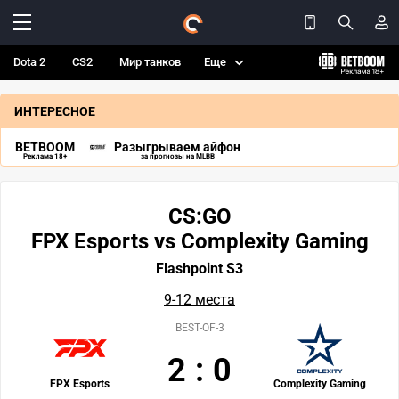
Dota 2
CS2
Мир танков
Еще
ИНТЕРЕСНОЕ
BETBOOM
Разыгрываем айфон
Реклама 18+
за прогнозы на MLBB
CS:GO
FPX Esports vs Complexity Gaming
Flashpoint S3
9-12 места
BEST-OF-3
2
:
0
FPX Esports
Complexity Gaming