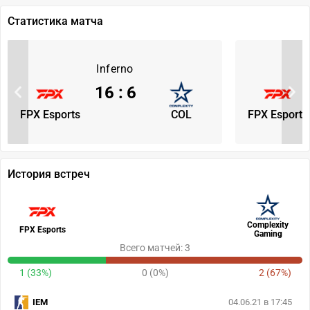
Статистика матча
Inferno
16
:
6
FPX Esports
COL
FPX Esports
История встреч
Complexity
FPX Esports
Gaming
Всего матчей: 3
1 (33%)
0 (0%)
2 (67%)
IEM
04.06.21 в 17:45