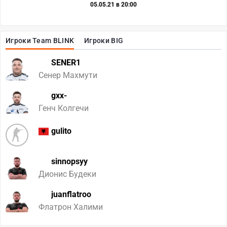
05.05.21 в 20:00
Игроки Team BLINK
Игроки BIG
SENER1
Сенер Махмути
gxx-
Генч Колгечи
gulito
sinnopsyy
Дионис Будеки
juanflatroo
Флатрон Халими