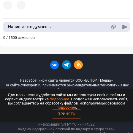
Напиши, что думаешь
0 / 1500 символов
Разработчиком сайта является ООО «ЕСПОРТ Медиа»
На сайте cybersport.ru применяются рекомендательные технологии
О нас
Документы
Для повышения удобства сайта мы используем cookie-файлы и
сервис Яндекс.Метрика
подробнее
. Продолжая использовать сайт,
© ООО «Киберспорт.ру» — Все права защищены
вы соглашаетесь на обработку файлов, используемых сервисом
подробнее
.
18+
ПРИНЯТЬ
ООО «Киберспорт.ру». Свидетельство о регистрации средств массовой
информации ЭЛ № ФС 77 - 74
022
выдано Федеральной службой по надзору в сфере связи,