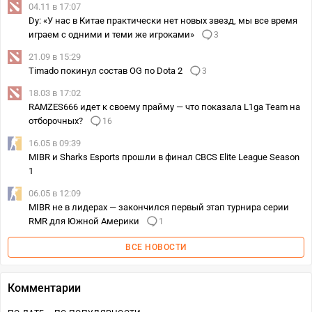
04.11 в 17:07
Dy: «У нас в Китае практически нет новых звезд, мы все время
играем с одними и теми же игроками»
3
21.09 в 15:29
Timado покинул состав OG по Dota 2
3
18.03 в 17:02
RAMZES666 идет к своему прайму — что показала L1ga Team на
отборочных?
16
16.05 в 09:39
MIBR и Sharks Esports прошли в финал CBCS Elite League Season
1
06.05 в 12:09
MIBR не в лидерах — закончился первый этап турнира серии
RMR для Южной Америки
1
ВСЕ НОВОСТИ
Комментарии