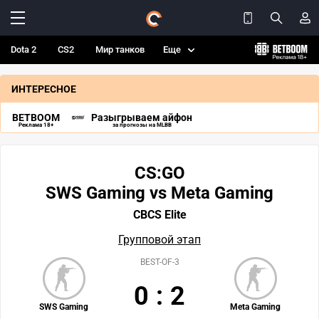
Dota 2
CS2
Мир танков
Еще
ИНТЕРЕСНОЕ
BETBOOM
Разыгрываем айфон
Реклама 18+
за прогнозы на MLBB
CS:GO
SWS Gaming vs Meta Gaming
CBCS Elite
Групповой этап
BEST-OF-3
0
:
2
SWS Gaming
Meta Gaming