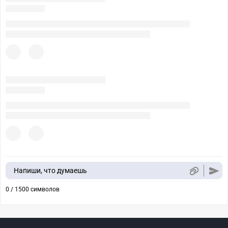
Напиши, что думаешь
0 / 1500 символов