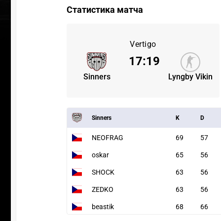
Статистика матча
Vertigo
17
:
19
Sinners
Lyngby Vikin
Sinners
K
D
NEOFRAG
69
57
oskar
65
56
SHOCK
63
56
ZEDKO
63
56
beastik
68
66