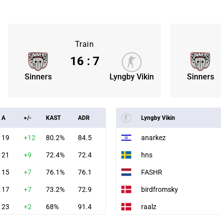
Train
16
:
7
Sinners
Lyngby Vikin
Sinners
A
+/-
KAST
ADR
Lyngby Vikin
19
+12
80.2%
84.5
anarkez
21
+9
72.4%
72.4
hns
15
+7
76.1%
76.1
FASHR
17
+7
73.2%
72.9
birdfromsky
23
+2
68%
91.4
raalz