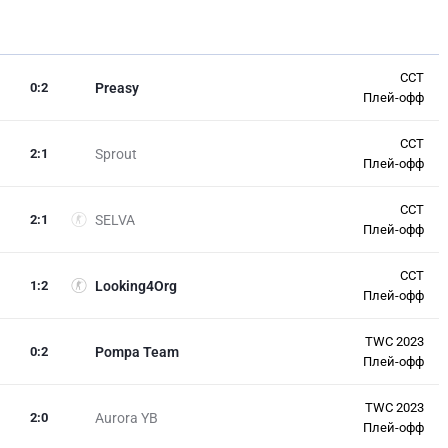
CCT
0
:
2
Preasy
Плей-офф
CCT
2
:
1
Sprout
Плей-офф
CCT
2
:
1
SELVA
Плей-офф
CCT
1
:
2
Looking4Org
Плей-офф
TWC 2023
0
:
2
Pompa Team
Плей-офф
TWC 2023
2
:
0
Aurora YB
Плей-офф