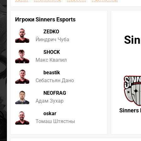
Игроки Sinners Esports
ZEDKO
Sin
Йиндрич Чуба
SHOCK
Макс Квапил
beastik
Себастьян Дано
NEOFRAG
Адам Зухар
Sinners 
oskar
Томаш Штястны