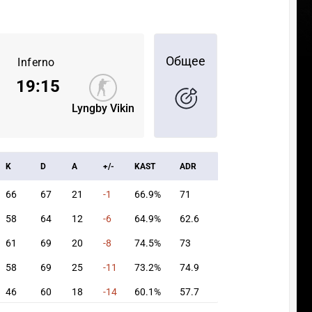
Общее
Inferno
19
:
15
Lyngby Vikin
K
D
A
+/-
KAST
ADR
66
67
21
-1
66.9%
71
58
64
12
-6
64.9%
62.6
61
69
20
-8
74.5%
73
58
69
25
-11
73.2%
74.9
46
60
18
-14
60.1%
57.7