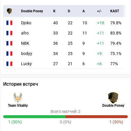
Double Poney
K
D
A
+/-
KAST
A
Djoko
40
22
10
+18
79.8%
1
afro
33
22
11
+11
83.8%
7
NBK
36
25
9
+11
79.4%
9
bodyy
34
25
9
+9
75.1%
7
Lucky
27
21
6
+6
77%
6
История встреч
Team Vitality
Double Poney
Всего матчей: 2
1 (50%)
0 (0%)
1 (50%)