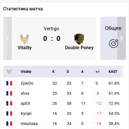
Статистика матча
Общее
Vertigo
0
:
0
Vitality
Double Poney
Vitality
K
D
A
+/-
KAST
A
ZywOo
32
32
7
0
61.8%
8
shox
25
33
6
-8
61.6%
6
apEX
26
38
11
-12
72.9%
6
Kyojin
16
33
3
-17
54.5%
4
misutaaa
16
34
5
-18
58.4%
3