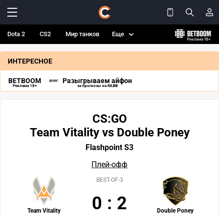
Dota 2
CS2
Мир танков
Еще
ИНТЕРЕСНОЕ
BETBOOM
Разыгрываем айфон
Реклама 18+
за прогнозы на MLBB
CS:GO
Team Vitality vs Double Poney
Flashpoint S3
Плей-офф
BEST-OF-3
0
:
2
Team Vitality
Double Poney