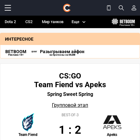
Dota 2
CS2
Мир танков
Еще
ИНТЕРЕСНОЕ
BETBOOM
Разыгрываем айфон
Реклама 18+
за прогнозы на MLBB
CS:GO
Team Fiend vs Apeks
Spring Sweet Spring
Групповой этап
BEST-OF-3
1
:
2
Team Fiend
Apeks