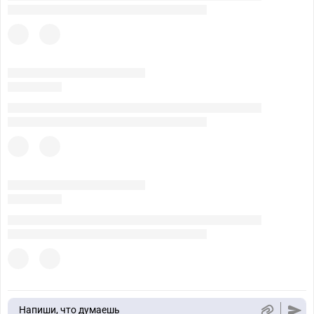
Напиши, что думаешь