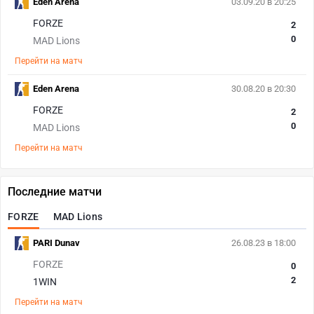
Eden Arena
03.09.20 в 20:25
FORZE
2
0
MAD Lions
Перейти на матч
Eden Arena
30.08.20 в 20:30
FORZE
2
0
MAD Lions
Перейти на матч
Последние матчи
FORZE
MAD Lions
PARI Dunav
26.08.23 в 18:00
FORZE
0
2
1WIN
Перейти на матч