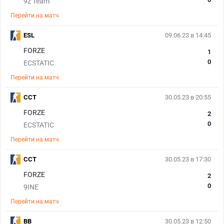
9z Team
Перейти на матч
ESL
09.06.23 в 14:45
FORZE
1
0
ECSTATIC
Перейти на матч
CCT
30.05.23 в 20:55
FORZE
2
0
ECSTATIC
Перейти на матч
CCT
30.05.23 в 17:30
FORZE
2
0
9INE
Перейти на матч
BB
30.05.23 в 12:50