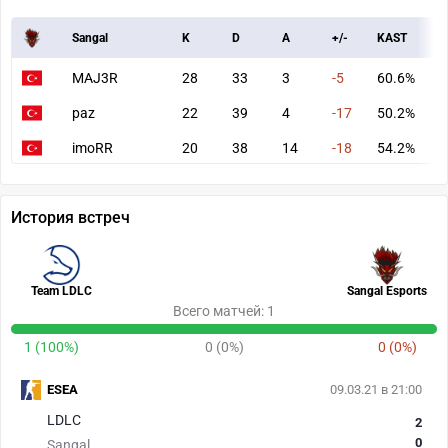
Sangal
K
D
A
+/-
KAST
A
MAJ3R
28
33
3
-5
60.6%
6
paz
22
39
4
-17
50.2%
5
imoRR
20
38
14
-18
54.2%
6
История встреч
Team LDLC
Sangal Esports
Всего матчей: 1
1 (100%)
0 (0%)
0 (0%)
ESEA
09.03.21 в 21:00
LDLC
2
0
Sangal