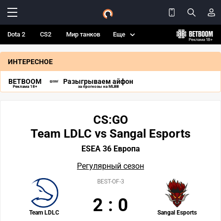
Dota 2
CS2
Мир танков
Еще
ИНТЕРЕСНОЕ
BETBOOM
Разыгрываем айфон
Реклама 18+
за прогнозы на MLBB
CS:GO
Team LDLC vs Sangal Esports
ESEA 36 Европа
Регулярный сезон
BEST-OF-3
2
:
0
Team LDLC
Sangal Esports