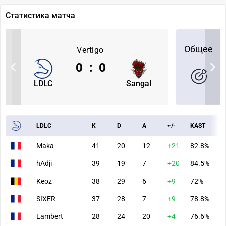
Статистика матча
Общее
Vertigo
0
:
0
LDLC
Sangal
LDLC
K
D
A
+/-
KAST
A
Maka
41
20
12
+21
82.8%
9
hAdji
39
19
7
+20
84.5%
8
Keoz
38
29
6
+9
72%
9
SIXER
37
28
7
+9
78.8%
9
Lambert
28
24
20
+4
76.6%
6