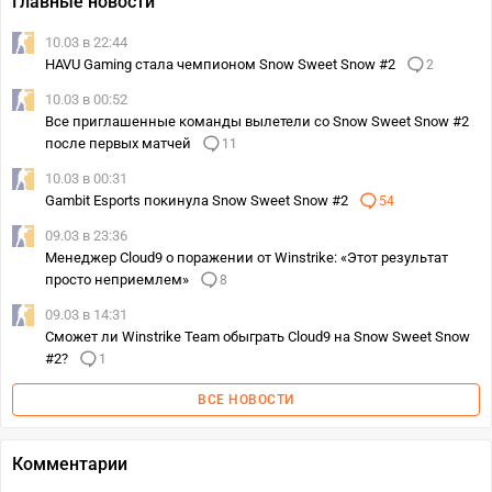
Главные новости
10.03 в 22:44
HAVU Gaming стала чемпионом Snow Sweet Snow #2
2
10.03 в 00:52
Все приглашенные команды вылетели со Snow Sweet Snow #2
после первых матчей
11
10.03 в 00:31
Gambit Esports покинула Snow Sweet Snow #2
54
09.03 в 23:36
Менеджер Cloud9 о поражении от Winstrike: «Этот результат
просто неприемлем»
8
09.03 в 14:31
Сможет ли Winstrike Team обыграть Cloud9 на Snow Sweet Snow
#2?
1
ВСЕ НОВОСТИ
Комментарии