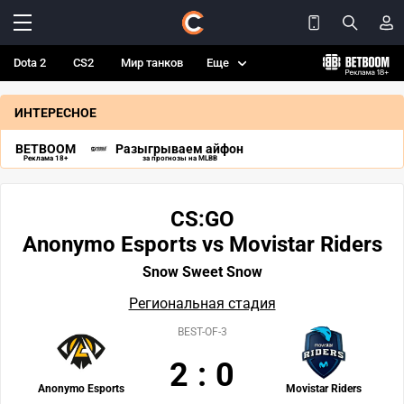
Dota 2
CS2
Мир танков
Еще
ИНТЕРЕСНОЕ
BETBOOM
Разыгрываем айфон
Реклама 18+
за прогнозы на MLBB
CS:GO
Anonymo Esports vs Movistar Riders
Snow Sweet Snow
Региональная стадия
BEST-OF-3
2
:
0
Anonymo Esports
Movistar Riders