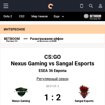
Dota 2
CS2
Мир танков
Еще
ИНТЕРЕСНОЕ
BETBOOM
Разыгрываем айфон
Реклама 18+
за прогнозы на MLBB
CS:GO
Nexus Gaming vs Sangal Esports
ESEA 36 Европа
Регулярный сезон
BEST-OF-3
1
:
2
Nexus Gaming
Sangal Esports