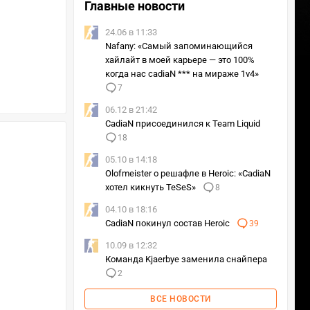
Главные новости
24.06 в 11:33
Nafany: «Самый запоминающийся
хайлайт в моей карьере — это 100%
когда нас cadiaN *** на мираже 1v4»
7
06.12 в 21:42
CadiaN присоединился к Team Liquid
18
05.10 в 14:18
Olofmeister о решафле в Heroic: «CadiaN
хотел кикнуть TeSeS»
8
04.10 в 18:16
CadiaN покинул состав Heroic
39
10.09 в 12:32
Команда Kjaerbye заменила снайпера
2
ВСЕ НОВОСТИ