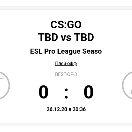
CS:GO
TBD vs TBD
ESL Pro League Seaso
Плей-офф
BEST-OF-3
0
:
0
D
26.12.20 в 20:36