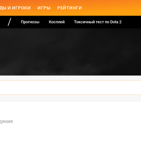
ДЫ И ИГРОКИ
ИГРЫ
РЕЙТИНГИ
Прогнозы
Косплей
Токсичный тест по Dota 2
дения