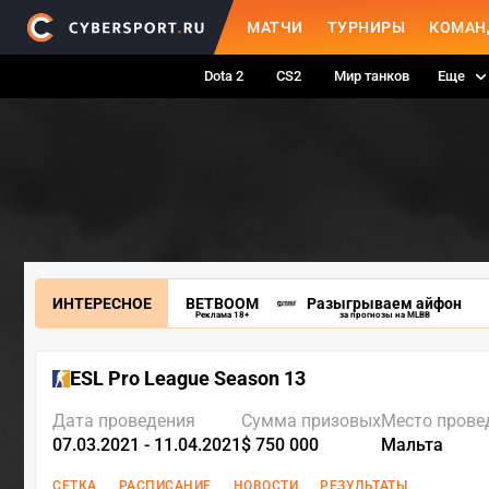
МАТЧИ
ТУРНИРЫ
КОМАН
Dota 2
CS2
Мир танков
Еще
ИНТЕРЕСНОЕ
BETBOOM
Разыгрываем айфон
Реклама 18+
за прогнозы на MLBB
ESL Pro League Season 13
Дата проведения
Сумма призовых
Место прове
07.03.2021 - 11.04.2021
$ 750 000
Мальта
СЕТКА
РАСПИСАНИЕ
НОВОСТИ
РЕЗУЛЬТАТЫ