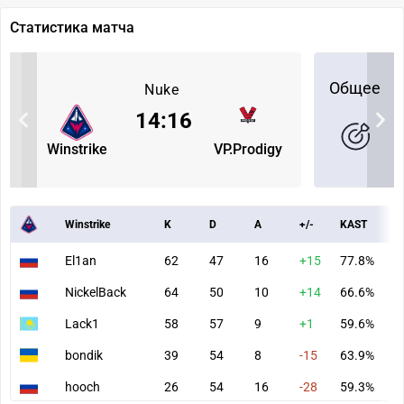
Статистика матча
Общее
Nuke
14
:
16
Winstrike
VP.Prodigy
Winstrike
K
D
A
+/-
KAST
A
El1an
62
47
16
+15
77.8%
9
NickelBack
64
50
10
+14
66.6%
8
Lack1
58
57
9
+1
59.6%
7
bondik
39
54
8
-15
63.9%
6
hooch
26
54
16
-28
59.3%
4