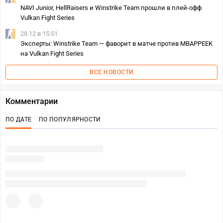
NAVI Junior, HellRaisers и Winstrike Team прошли в плей-офф
Vulkan Fight Series
28.12 в 15:51
Эксперты: Winstrike Team — фаворит в матче против MBAPPEEK
на Vulkan Fight Series
ВСЕ НОВОСТИ
Комментарии
ПО ДАТЕ
ПО ПОПУЛЯРНОСТИ