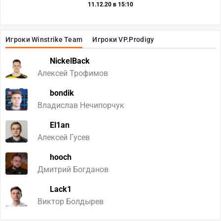
11.12.20 в 15:10
Игроки Winstrike Team
Игроки VP.Prodigy
NickelBack
Алексей Трофимов
bondik
Владислав Нечипорчук
El1an
Алексей Гусев
hooch
Дмитрий Богданов
Lack1
Виктор Болдырев