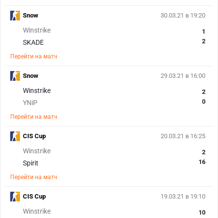
Snow
30.03.21 в 19:20
Winstrike
1
2
SKADE
Перейти на матч
Snow
29.03.21 в 16:00
Winstrike
2
0
YNiP
Перейти на матч
CIS Cup
20.03.21 в 16:25
Winstrike
2
16
Spirit
Перейти на матч
CIS Cup
19.03.21 в 19:10
Winstrike
10