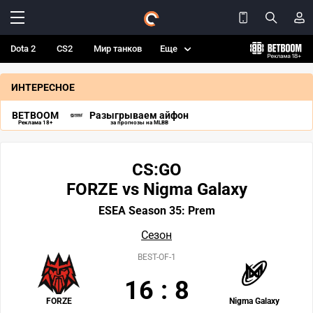
Dota 2
CS2
Мир танков
Еще
ИНТЕРЕСНОЕ
BETBOOM
Разыгрываем айфон
Реклама 18+
за прогнозы на MLBB
CS:GO
FORZE vs Nigma Galaxy
ESEA Season 35: Prem
Сезон
BEST-OF-1
16
:
8
FORZE
Nigma Galaxy