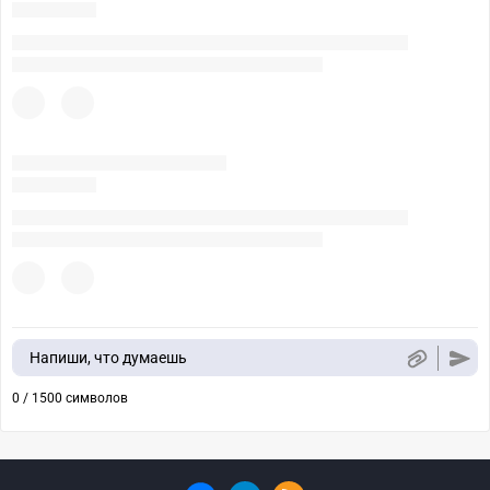
Напиши, что думаешь
0 / 1500 символов