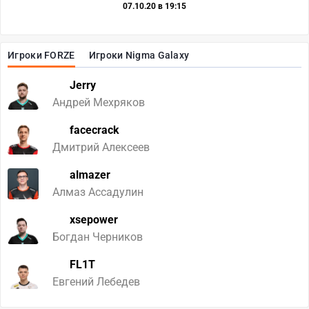
07.10.20 в 19:15
Игроки FORZE
Игроки Nigma Galaxy
Jerry
Андрей Мехряков
facecrack
Дмитрий Алексеев
almazer
Алмаз Ассадулин
xsepower
Богдан Черников
FL1T
Евгений Лебедев