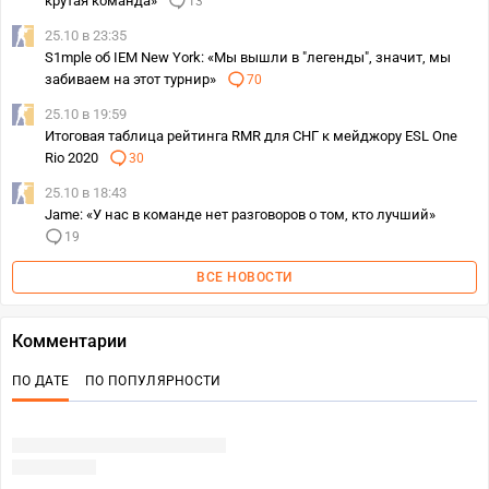
крутая команда»
13
25.10 в 23:35
S1mple об IEM New York: «Мы вышли в "легенды", значит, мы
забиваем на этот турнир»
70
25.10 в 19:59
Итоговая таблица рейтинга RMR для СНГ к мейджору ESL One
Rio 2020
30
25.10 в 18:43
Jame: «У нас в команде нет разговоров о том, кто лучший»
19
ВСЕ НОВОСТИ
Комментарии
ПО ДАТЕ
ПО ПОПУЛЯРНОСТИ