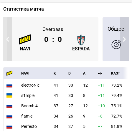
Статистика матча
Общее
Overpass
0
:
0
NAVI
ESPADA
NAVI
K
D
A
+/-
KAST
A
electroNic
41
30
12
+11
73.2%
9
s1mple
41
30
8
+11
79.4%
9
Boombl4
37
27
12
+10
75.1%
8
flamie
34
26
9
+8
72.7%
8
Perfecto
34
27
5
+7
81.8%
7