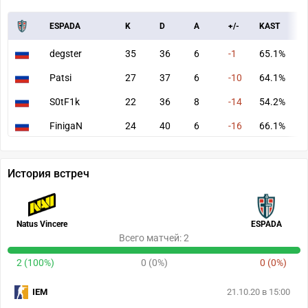
ESPADA
K
D
A
+/-
KAST
A
degster
35
36
6
-1
65.1%
7
Patsi
27
37
6
-10
64.1%
6
S0tF1k
22
36
8
-14
54.2%
5
FinigaN
24
40
6
-16
66.1%
5
История встреч
Natus Vincere
ESPADA
Всего матчей: 2
2 (100%)
0 (0%)
0 (0%)
IEM
21.10.20 в 15:00