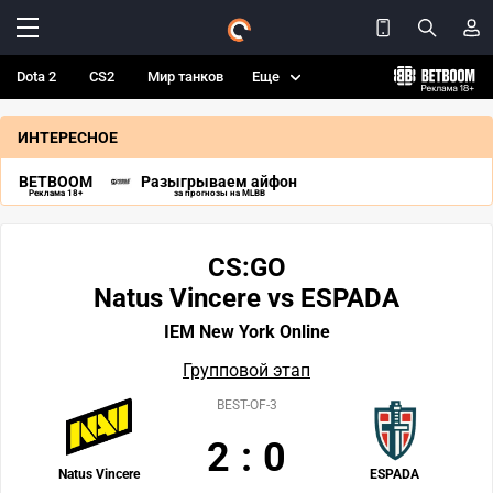
Dota 2
CS2
Мир танков
Еще
ИНТЕРЕСНОЕ
BETBOOM
Разыгрываем айфон
Реклама 18+
за прогнозы на MLBB
CS:GO
Natus Vincere vs ESPADA
IEM New York Online
Групповой этап
BEST-OF-3
2
:
0
Natus Vincere
ESPADA