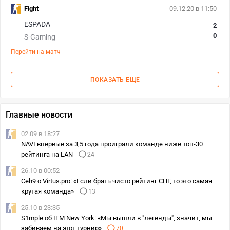
Fight
09.12.20 в 11:50
ESPADA
2
0
S-Gaming
Перейти на матч
ПОКАЗАТЬ ЕЩЕ
Главные новости
02.09 в 18:27
NAVI впервые за 3,5 года проиграли команде ниже топ-30
рейтинга на LAN
24
26.10 в 00:52
Ceh9 о Virtus.pro: «Если брать чисто рейтинг СНГ, то это самая
крутая команда»
13
25.10 в 23:35
S1mple об IEM New York: «Мы вышли в "легенды", значит, мы
забиваем на этот турнир»
70