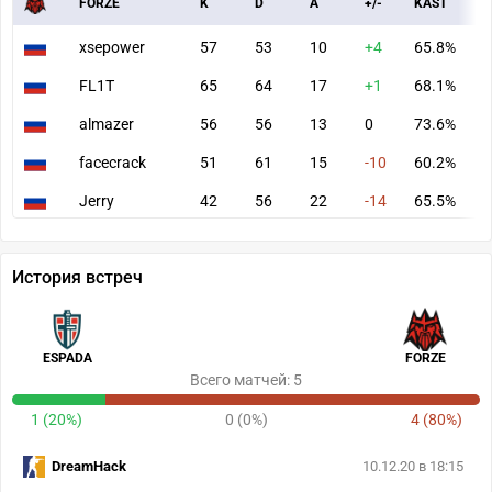
FORZE
K
D
A
+/-
KAST
A
xsepower
57
53
10
+4
65.8%
6
FL1T
65
64
17
+1
68.1%
8
almazer
56
56
13
0
73.6%
7
facecrack
51
61
15
-10
60.2%
6
Jerry
42
56
22
-14
65.5%
5
История встреч
ESPADA
FORZE
Всего матчей: 5
1 (20%)
0 (0%)
4 (80%)
DreamHack
10.12.20 в 18:15