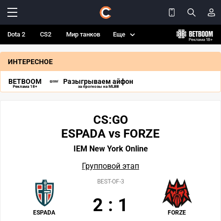
Dota 2
CS2
Мир танков
Еще
ИНТЕРЕСНОЕ
BETBOOM
Разыгрываем айфон
Реклама 18+
за прогнозы на MLBB
CS:GO
ESPADA vs FORZE
IEM New York Online
Групповой этап
BEST-OF-3
2
:
1
ESPADA
FORZE