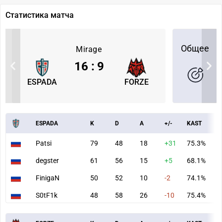
Статистика матча
Общее
Mirage
16
:
9
ESPADA
FORZE
ESPADA
K
D
A
+/-
KAST
A
Patsi
79
48
18
+31
75.3%
9
degster
61
56
15
+5
68.1%
7
FinigaN
50
52
10
-2
74.1%
5
S0tF1k
48
58
26
-10
75.4%
6