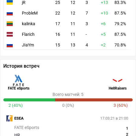
jR
25
12
3
+13
83.3%
9
ProbleM
22
12
7
+10
87.5%
1
kalinka
17
11
3
+6
79.2%
7
Flarich
16
11
-
+5
87.5%
6
JIaYm
15
13
4
+2
70.8%
7
История встреч
FATE eSports
HellRaisers
Всего матчей: 5
2 (40%)
0 (0%)
3 (60%)
ESEA
17.03.21 в 21:00
FATE eSports
1
2
HR