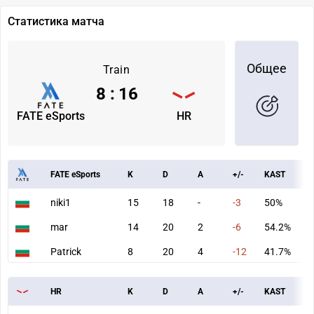
Статистика матча
Общее
Train
8
:
16
FATE eSports
HR
FATE eSports
K
D
A
+/-
KAST
A
niki1
15
18
-
-3
50%
6
mar
14
20
2
-6
54.2%
7
Patrick
8
20
4
-12
41.7%
5
HR
K
D
A
+/-
KAST
A