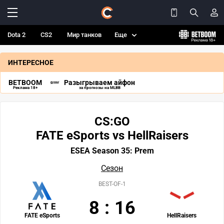
Dota 2
CS2
Мир танков
Еще
ИНТЕРЕСНОЕ
BETBOOM
Разыгрываем айфон
Реклама 18+
за прогнозы на MLBB
CS:GO
FATE eSports vs HellRaisers
ESEA Season 35: Prem
Сезон
BEST-OF-1
8
:
16
FATE eSports
HellRaisers