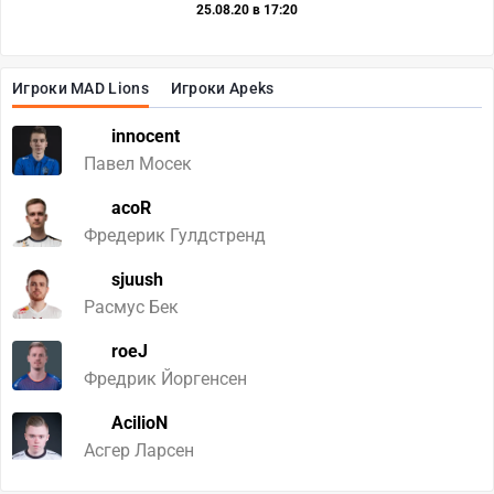
25.08.20 в 17:20
Игроки MAD Lions
Игроки Apeks
innocent
Павел Мосек
acoR
Фредерик Гулдстренд
sjuush
Расмус Бек
roeJ
Фредрик Йоргенсен
AcilioN
Асгер Ларсен