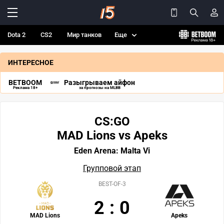
Dota 2
CS2
Мир танков
Еще
ИНТЕРЕСНОЕ
BETBOOM
Разыгрываем айфон
Реклама 18+
за прогнозы на MLBB
CS:GO
MAD Lions vs Apeks
Eden Arena: Malta Vi
Групповой этап
BEST-OF-3
2
:
0
MAD Lions
Apeks