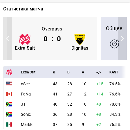
Статистика матча
Общее
Overpass
0
:
0
Extra Salt
Dignitas
Extra Salt
K
D
A
+/-
KAST
A
oSee
43
28
10
+15
76.5%
8
FaNg
41
27
12
+14
76.6%
9
JT
40
32
10
+8
78.6%
7
Sonic
36
28
10
+8
84.3%
7
MarkE
37
35
9
+2
76.5%
7