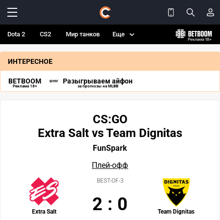
Dota 2
CS2
Мир танков
Еще
ИНТЕРЕСНОЕ
BETBOOM
Разыгрываем айфон
Реклама 18+
за прогнозы на MLBB
CS:GO
Extra Salt vs Team Dignitas
FunSpark
Плей-офф
BEST-OF-3
2
:
0
Extra Salt
Team Dignitas