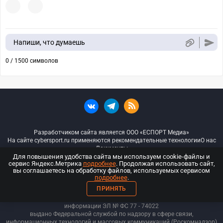
Напиши, что думаешь
0 / 1500 символов
Разработчиком сайта является ООО «ЕСПОРТ Медиа»
На сайте cybersport.ru применяются рекомендательные технологии
О нас
Документы
Для повышения удобства сайта мы используем cookie-файлы и
сервис Яндекс.Метрика
подробнее
. Продолжая использовать сайт,
© ООО «Киберспорт.ру» — Все права защищены
вы соглашаетесь на обработку файлов, используемых сервисом
подробнее
.
18+
ПРИНЯТЬ
ООО «Киберспорт.ру». Свидетельство о регистрации средств массовой
информации ЭЛ № ФС 77 - 74
022
выдано Федеральной службой по надзору в сфере связи,
информационных технологий и массовых коммуникаций (Роскомнадзор)