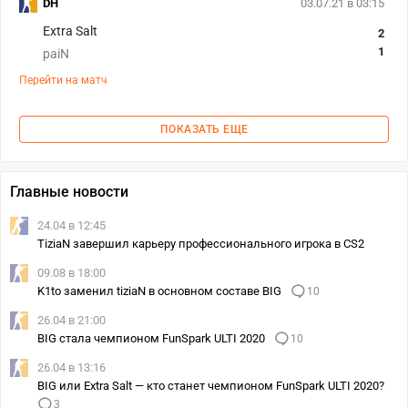
DH
03.07.21 в 03:15
Extra Salt
2
1
paiN
Перейти на матч
ПОКАЗАТЬ ЕЩЕ
Главные новости
24.04 в 12:45
TiziaN завершил карьеру профессионального игрока в CS2
09.08 в 18:00
K1to заменил tiziaN в основном составе BIG
10
26.04 в 21:00
BIG стала чемпионом FunSpark ULTI 2020
10
26.04 в 13:16
BIG или Extra Salt — кто станет чемпионом FunSpark ULTI 2020?
3