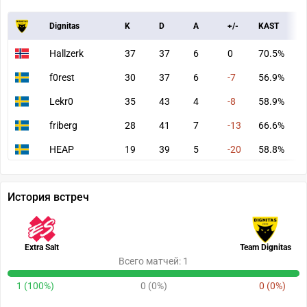
Dignitas
K
D
A
+/-
KAST
A
Hallzerk
37
37
6
0
70.5%
7
f0rest
30
37
6
-7
56.9%
6
Lekr0
35
43
4
-8
58.9%
7
friberg
28
41
7
-13
66.6%
6
HEAP
19
39
5
-20
58.8%
4
История встреч
Extra Salt
Team Dignitas
Всего матчей: 1
1 (100%)
0 (0%)
0 (0%)