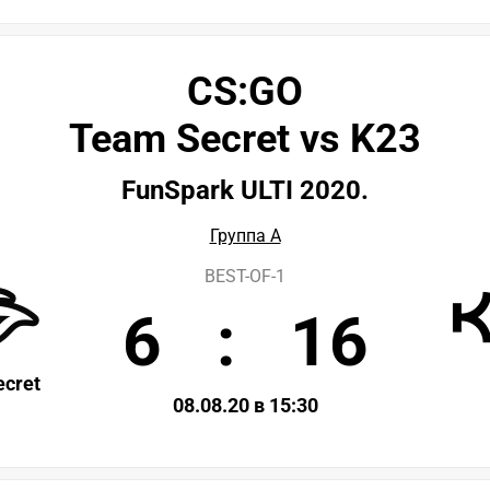
CS:GO
Team Secret vs K23
FunSpark ULTI 2020.
Группа А
BEST-OF-1
6
:
16
cret
08.08.20 в 15:30