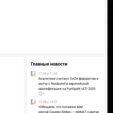
Главные новости
17.08 в 11:05
Аналитики считают forZe фаворитом в
матче с Nordavind в европейской
квалификации на FunSpark ULTI 2020
1
10.08 в 14:27
«Обещаем, что покажем вам
крутой Counter-Strike» — n0rb3r7 о матче