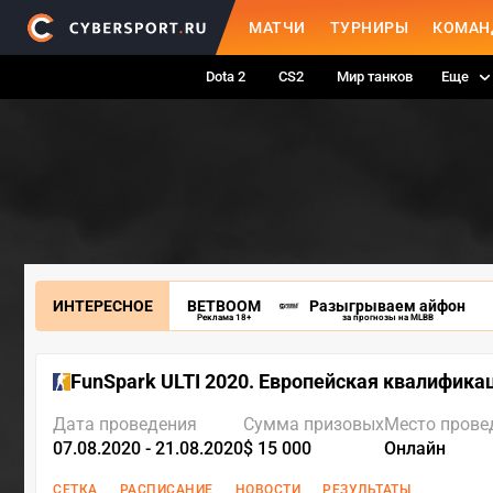
МАТЧИ
ТУРНИРЫ
КОМАН
Dota 2
CS2
Мир танков
Еще
ИНТЕРЕСНОЕ
BETBOOM
Разыгрываем айфон
Реклама 18+
за прогнозы на MLBB
FunSpark ULTI 2020. Европейская квалифика
Дата проведения
Сумма призовых
Место прове
07.08.2020 - 21.08.2020
$ 15 000
Онлайн
СЕТКА
РАСПИСАНИЕ
НОВОСТИ
РЕЗУЛЬТАТЫ