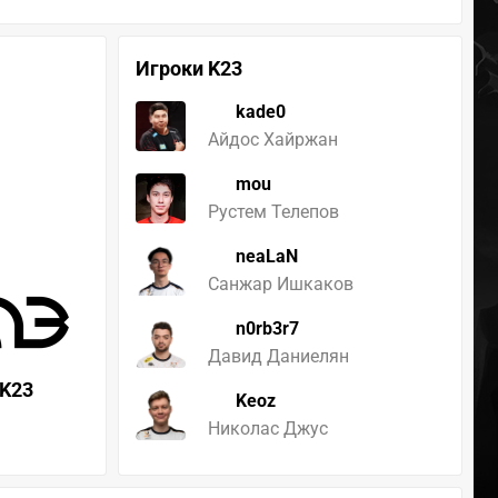
Игроки K23
kade0
Айдос Хайржан
mou
Рустем Телепов
neaLaN
Санжар Ишкаков
n0rb3r7
Давид Даниелян
K23
Keoz
Николас Джус