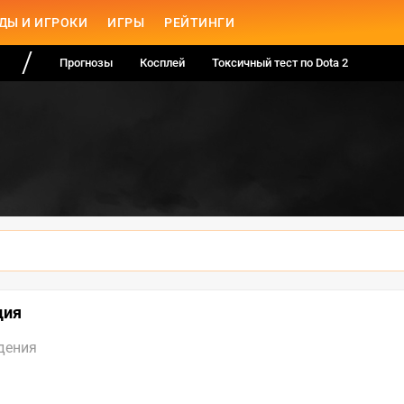
ДЫ И ИГРОКИ
ИГРЫ
РЕЙТИНГИ
Прогнозы
Косплей
Токсичный тест по Dota 2
ция
дения