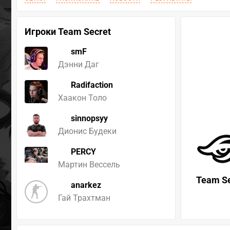
Игроки Team Secret
smF
Дэнни Даг
Radifaction
Хаакон Толо
sinnopsyy
Дионис Будеки
PERCY
Мартин Вессель
Team Se
anarkez
Гай Трахтман