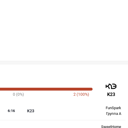
K23
0 (0%)
2 (100%)
FunSpark
6
:
16
K23
Группа А
SweetHome