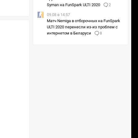
Syman на FunSpark ULTI 2020
2
09.08 в 14:57
Матч Nemiga в отборочных на FunSpark
ULTI 2020 перенесли из-из проблем с
интернетом в Беларуси
8