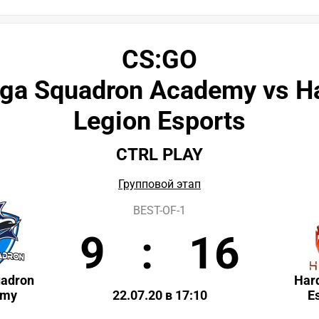
CS:GO
ga Squadron Academy vs H
Legion Esports
CTRL PLAY
Групповой этап
BEST-OF-1
9
:
16
uadron
Har
emy
22.07.20 в 17:10
E