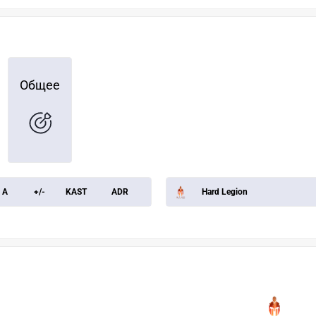
Общее
A
+/-
KAST
ADR
Hard Legion