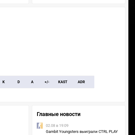
K
D
A
+/-
KAST
ADR
Главные новости
02.08 в 19:09
Gambit Youngsters выиграли CTRL PLAY