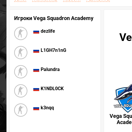
Игроки Vega Squadron Academy
dezlife
Ve
L1GH7n1nG
Palundra
K1NDL0CK
k3nqq
Vega Sq
Acad