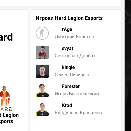
Игроки Hard Legion Esports
rAge
ard
Дмитрий Болотов
svyat
Святослав Довбах
kinqie
Семён Лисицын
Forester
Игорь Безотеческий
Krad
Владислав Кравченко
d Legion
sports