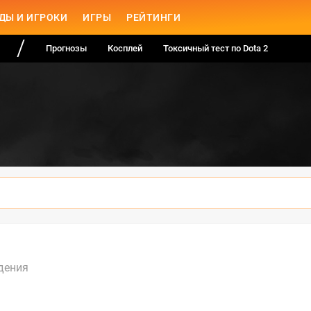
ДЫ И ИГРОКИ
ИГРЫ
РЕЙТИНГИ
Прогнозы
Косплей
Токсичный тест по Dota 2
дения