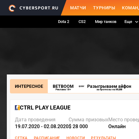
МАТЧИ
ТУРНИРЫ
КОМАН
Dota 2
CS2
Мир танков
Еще
ИНТЕРЕСНОЕ
BETBOOM
Разыгрываем айфон
Реклама 18+
за прогнозы на MLBB
CTRL PLAY LEAGUE
Дата проведения
Сумма призовых
Место прове
19.07.2020 - 02.08.2020
$ 28 000
Онлайн
СЕТКА
РАСПИСАНИЕ
НОВОСТИ
РЕЗУЛЬТАТЫ