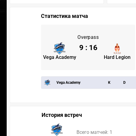
Статистика матча
Overpass
9
:
16
Vega Academy
Hard Legion
Vega Academy
K
D
История встреч
Всего матчей: 1