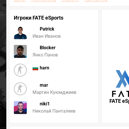
Игроки FATE eSports
Patrick
Иван Иванов
Blocker
Янко Панов
harn
mar
Мартин Куюмджиев
FATE eS
niki1
Николай Панталеев