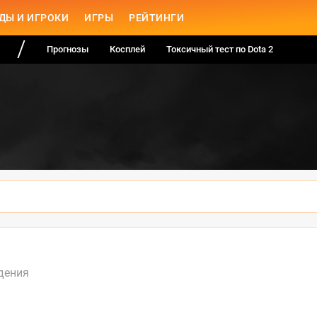
ДЫ И ИГРОКИ
ИГРЫ
РЕЙТИНГИ
Прогнозы
Косплей
Токсичный тест по Dota 2
дения