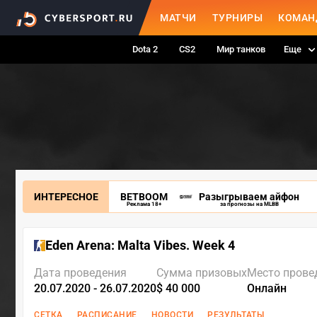
МАТЧИ
ТУРНИРЫ
КОМАН
Dota 2
CS2
Мир танков
Еще
ИНТЕРЕСНОЕ
BETBOOM
Разыгрываем айфон
Реклама 18+
за прогнозы на MLBB
Eden Arena: Malta Vibes. Week 4
Дата проведения
Сумма призовых
Место прове
20.07.2020 - 26.07.2020
$ 40 000
Онлайн
СЕТКА
РАСПИСАНИЕ
НОВОСТИ
РЕЗУЛЬТАТЫ