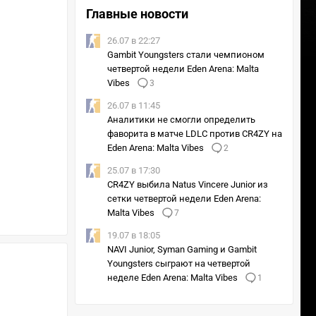
Главные новости
26.07 в 22:27
Gambit Youngsters стали чемпионом
четвертой недели Eden Arena: Malta
Vibes
3
26.07 в 11:45
Аналитики не смогли определить
фаворита в матче LDLC против CR4ZY на
Eden Arena: Malta Vibes
2
25.07 в 17:30
CR4ZY выбила Natus Vincere Junior из
сетки четвертой недели Eden Arena:
Malta Vibes
7
19.07 в 18:05
NAVI Junior, Syman Gaming и Gambit
Youngsters сыграют на четвертой
неделе Eden Arena: Malta Vibes
1