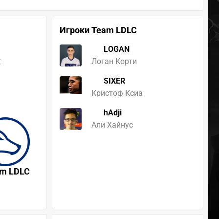
Игроки Team LDLC
LOGAN
C
Логан Корти
SIXER
Кристоф Ксиа
hAdji
Али Хайнус
m LDLC