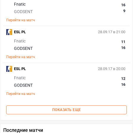
Fnatic
16
9
GODSENT
Перейти на матч
ESL PL
28.09.17 в 21:00
Fnatic
11
16
GODSENT
Перейти на матч
ESL PL
28.09.17 в 20:00
Fnatic
12
16
GODSENT
Перейти на матч
ПОКАЗАТЬ ЕЩЕ
Последние матчи