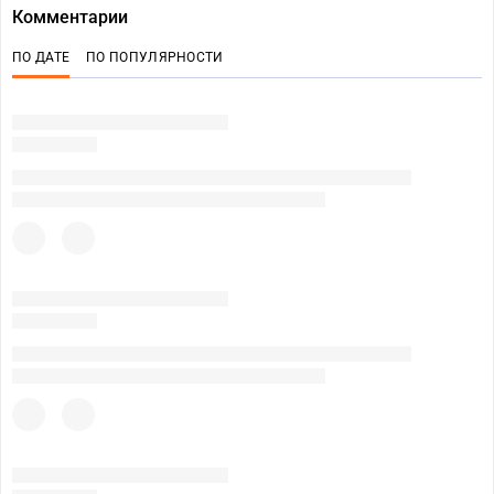
Комментарии
ПО ДАТЕ
ПО ПОПУЛЯРНОСТИ