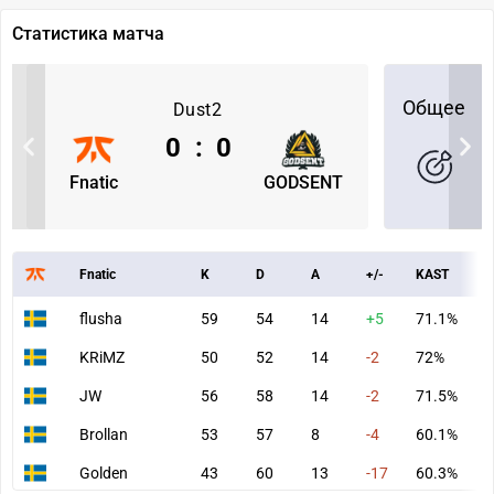
Статистика матча
Общее
Dust2
0
:
0
Fnatic
GODSENT
Fnatic
K
D
A
+/-
KAST
A
flusha
59
54
14
+5
71.1%
9
KRiMZ
50
52
14
-2
72%
7
JW
56
58
14
-2
71.5%
6
Brollan
53
57
8
-4
60.1%
6
Golden
43
60
13
-17
60.3%
6